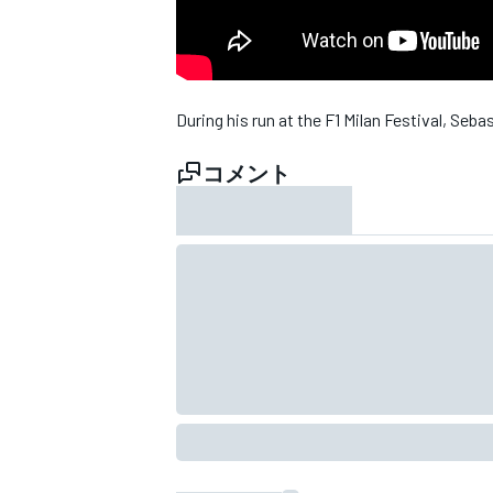
WEC
During his run at the F1 Milan Festival, Seba
コメント