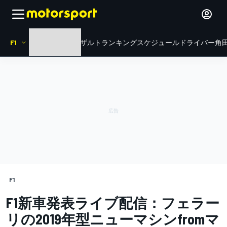
F1
HOME
ニュース
リザルト
ランキング
スケジュール
ドライバー
角田
F1
F1新車発表ライブ配信：フェラー
リの2019年型ニューマシンfromマ