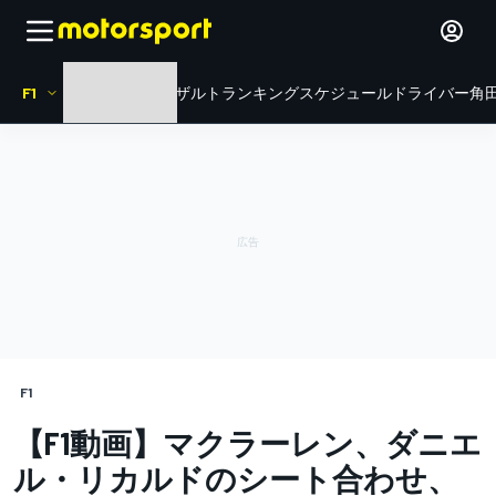
F1
HOME
ニュース
リザルト
ランキング
スケジュール
ドライバー
角田
F1
【F1動画】マクラーレン、ダニエ
ル・リカルドのシート合わせ、