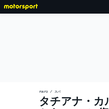
F1
MOTOGP
FIA F2
スパ
タチアナ・カ