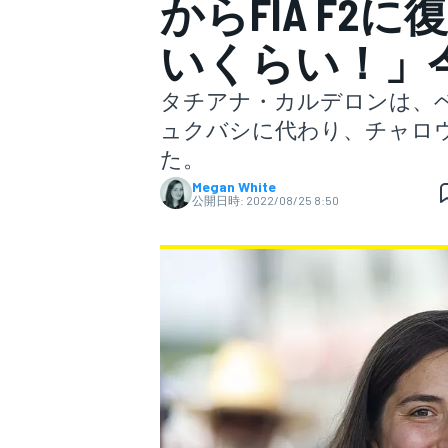
からFIA F
いくらい！」
スーパーフォーミュラ
タチアナ・カルデロンは、ベル
ュクバシに代わり、チャロ
た。
Megan White
公開日時:
2022/08/25 8:50
スーパーGT