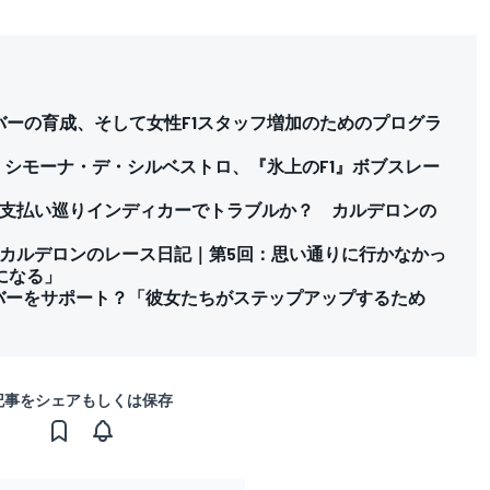
バーの育成、そして女性F1スタッフ増加のためのプログラ
。シモーナ・デ・シルベストロ、『氷上のF1』ボブスレー
iT、支払い巡りインディカーでトラブルか？ カルデロンの
、タチアナ・カルデロンのレース日記｜第5回：思い通りに行かなかっ
になる」
バーをサポート？「彼女たちがステップアップするため
記事をシェアもしくは保存