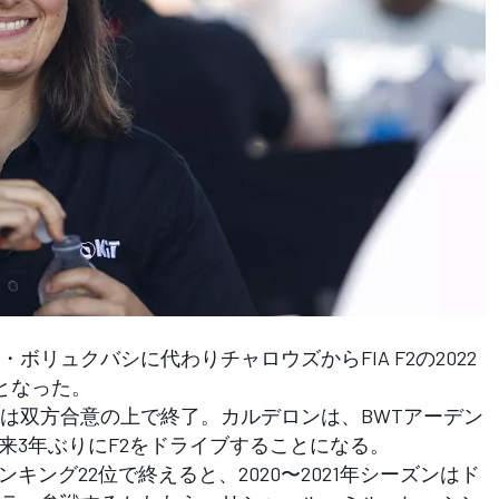
リュクバシに代わりチャロウズからFIA F2の2022
となった。
は双方合意の上で終了。カルデロンは、BWTアーデン
以来3年ぶりにF2をドライブすることになる。
キング22位で終えると、2020〜2021年シーズンはド