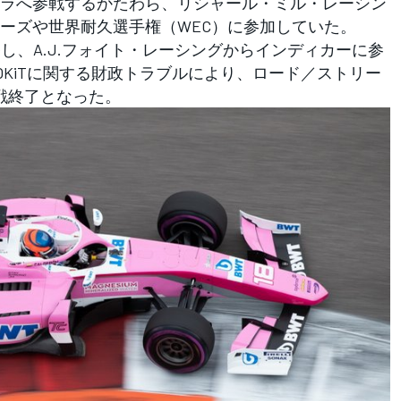
ラへ参戦するかたわら、リシャール・ミル・レーシン
ーズや世界耐久選手権（WEC）に参加していた。
し、A.J.フォイト・レーシングからインディカーに参
OKiTに関する財政トラブルにより、ロード／ストリー
戦
終了となった。