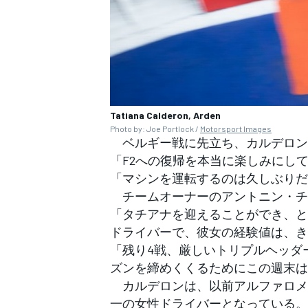
Tatiana Calderon, Arden
Photo by: Joe Portlock /
Motorsport Images
ベルギー戦に先立ち、カルデロン
「F2への復帰を本当に楽しみにし
「マシンを運転するのは久しぶりだ
チームオーナーのアントニン・チ
「タチアナを迎えることができ、と
ドライバーで、彼女の経験値は、き
「残り4戦、厳しいトリプルヘッダ
ズンを締めくくるためにこの週末は
カルデロンは、以前アルファロメ
一の女性ドライバーとなっている。
すべてのカテゴリー