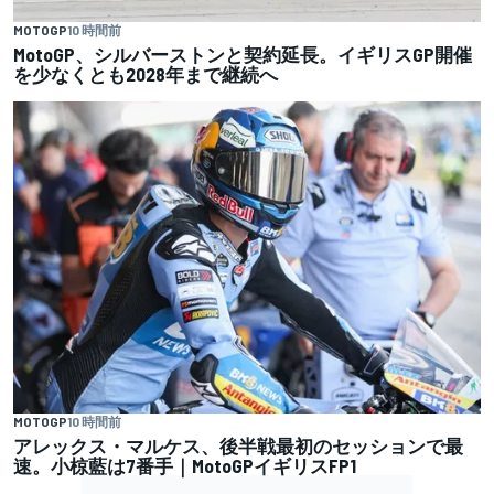
MOTOGP
10 時間前
MotoGP、シルバーストンと契約延長。イギリスGP開催
を少なくとも2028年まで継続へ
MOTOGP
10 時間前
アレックス・マルケス、後半戦最初のセッションで最
速。小椋藍は7番手｜MotoGPイギリスFP1