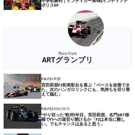
今季初勝利｜インディカー第5戦インディアナ
ポリスGP
More from
ARTグランプリ
FIA F2
1 年前
宮田莉朋F2初表彰台を喜ぶ「ペースを改善でき
た。次のハンガロリンクにも、気持ちを切り替
えて臨む」
FIA F2
2025/01/11
“やり切った”欧州1年目。宮田莉朋、名門ART移
籍でF1への道切り開けるか「F2は本当に難し
い。でもチャンスはあると思う」