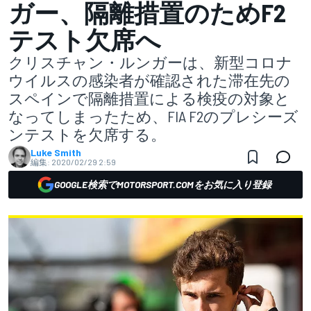
ガー、隔離措置のためF2
テスト欠席へ
クリスチャン・ルンガーは、新型コロナ
ウイルスの感染者が確認された滞在先の
スペインで隔離措置による検疫の対象と
なってしまったため、FIA F2のプレシーズ
ンテストを欠席する。
Luke Smith
編集:
2020/02/29 2:59
GOOGLE検索でMOTORSPORT.COMをお気に入り登録