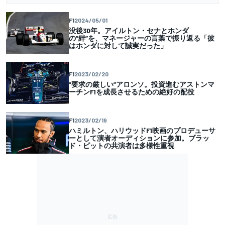
F1
2024/05/01
没後30年。アイルトン・セナとホンダ
の”絆”を、マネージャーの言葉で振り返る「彼
はホンダに対して誠実だった」
F1
2023/02/20
”要求の厳しい”アロンソ。投資進むアストンマ
ーチンF1を成長させるための絶好の配役
F1
2023/02/19
ハミルトン、ハリウッドF1映画のプロデューサ
ーとして演者オーディションに参加。ブラッ
ド・ピットの共演者は多様性重視