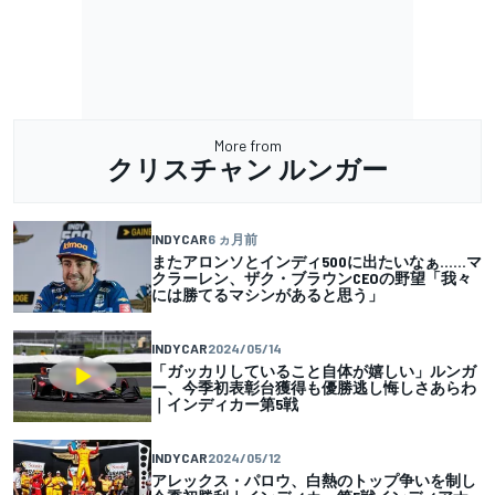
More from
クリスチャン ルンガー
INDYCAR
6 ヵ月前
またアロンソとインディ500に出たいなぁ……マ
クラーレン、ザク・ブラウンCEOの野望「我々
には勝てるマシンがあると思う」
INDYCAR
2024/05/14
「ガッカリしていること自体が嬉しい」ルンガ
ー、今季初表彰台獲得も優勝逃し悔しさあらわ
｜インディカー第5戦
INDYCAR
2024/05/12
アレックス・パロウ、白熱のトップ争いを制し