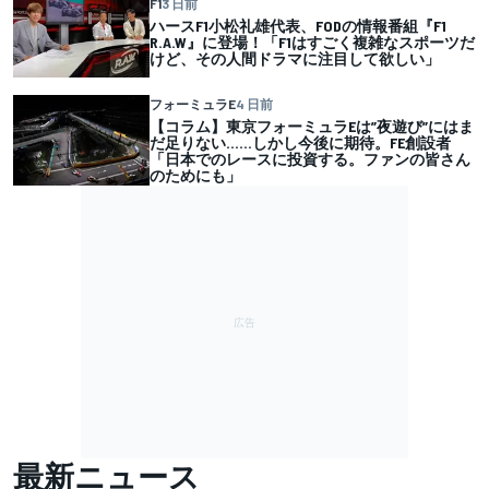
F1
3 日前
ハースF1小松礼雄代表、FODの情報番組『F1
R.A.W』に登場！「F1はすごく複雑なスポーツだ
けど、その人間ドラマに注目して欲しい」
フォーミュラE
4 日前
【コラム】東京フォーミュラEは”夜遊び”にはま
だ足りない……しかし今後に期待。FE創設者
「日本でのレースに投資する。ファンの皆さん
のためにも」
最新ニュース