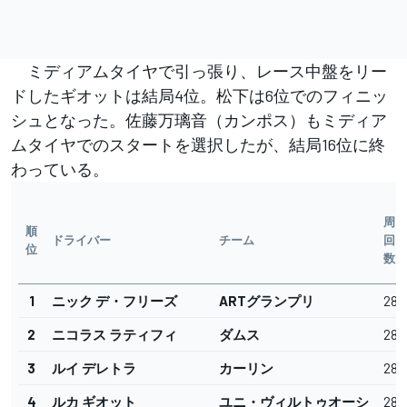
ミディアムタイヤで引っ張り、レース中盤をリー
ドしたギオットは結局4位。松下は6位でのフィニッ
シュとなった。佐藤万璃音（カンポス）もミディア
ムタイヤでのスタートを選択したが、結局16位に終
わっている。
周
順
ドライバー
チーム
回
位
数
1
ニック デ・フリーズ
ARTグランプリ
28
2
ニコラス ラティフィ
ダムス
28
3
ルイ デレトラ
カーリン
28
4
ルカ ギオット
ユニ・ヴィルトゥオーシ
28