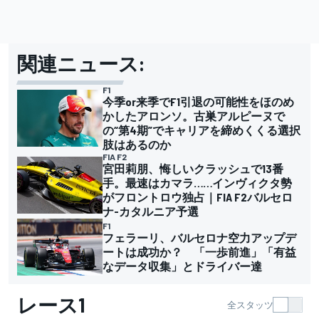
関連ニュース:
F1
今季or来季でF1引退の可能性をほのめ
かしたアロンソ。古巣アルピーヌで
の“第4期”でキャリアを締めくくる選択
肢はあるのか
FIA F2
宮田莉朋、悔しいクラッシュで13番
手。最速はカマラ……インヴィクタ勢
がフロントロウ独占｜FIA F2バルセロ
ナ-カタルニア予選
F1
フェラーリ、バルセロナ空力アップデ
ートは成功か？ 「一歩前進」「有益
なデータ収集」とドライバー達
レース1
全スタッツ