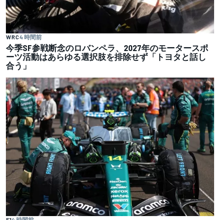
WRC
4 時間前
今季SF参戦断念のロバンペラ、2027年のモータースポ
ーツ活動はあらゆる選択肢を排除せず「トヨタと話し
合う」
F1
4 時間前