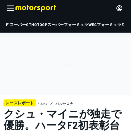
F1
スーパーGT
MOTOGP
スーパーフォーミュラ
WEC
フォーミュラE
レースレポート
FIA F2
バルセロナ
クシュ・マイニが独走で
優勝。ハータF2初表彰台