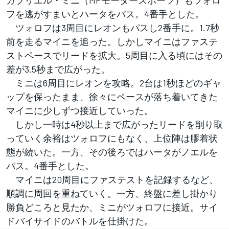
ガブリエル・ミニ（MPモータースポーツ）もツォロ
フを逃がすまいとハータをパス。4番手とした。
ツォロフは3周目にレオンもパスし2番手に。1.7秒
前を走るマイニを追った。しかしマイニはファステ
ストペースでリードを拡大。5周目に入る頃にはその
差が3.5秒まで広がった。
ミニは6周目にレオンを攻略。2台は1秒ほどのギャ
ップを保ったまま、徐々にペースが落ち着いてきた
マイニに少しずつ接近していった。
しかし一時は4秒以上まで広がったリードを削り取
っていく余裕はツォロフにもなく、上位陣は膠着状
態が続いた。一方、その後ろではハータがノエルを
パス。4番手とした。
マイニは20周目にファステストを記録するなど、
順調に周回を重ねていく。一方、終盤に差し掛かり
勝負どころと見たか、ミニがツォロフに接近。サイ
ドバイサイドのバトルを仕掛けた。