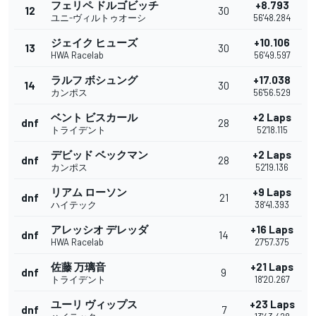
フェリペ ドルゴビッチ
+8.793
12
30
ユニ-ヴィルトゥオーシ
56'48.284
ジェイク ヒューズ
+10.106
13
30
HWA Racelab
56'49.597
ラルフ ボシュング
+17.038
14
30
カンポス
56'56.529
ベント ビスカール
+2 Laps
dnf
28
トライデント
52'18.115
デビッド ベックマン
+2 Laps
dnf
28
カンポス
52'19.136
リアム ローソン
+9 Laps
dnf
21
ハイテック
38'41.393
アレッシオ デレッダ
+16 Laps
dnf
14
HWA Racelab
27'57.375
佐藤 万璃音
+21 Laps
dnf
9
トライデント
18'20.267
ユーリ ヴィップス
+23 Laps
dnf
7