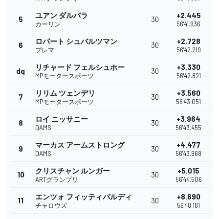
ユアン ダルバラ
+2.445
5
30
カーリン
56'41.936
ロバート シュバルツマン
+2.728
6
30
プレマ
56'42.219
リチャード フェルシュホー
+3.330
dq
30
MPモータースポーツ
56'42.821
リリム ツェンデリ
+3.560
7
30
MPモータースポーツ
56'43.051
ロイ ニッサニー
+3.964
8
30
DAMS
56'43.455
マーカス アームストロング
+4.477
9
30
DAMS
56'43.968
クリスチャン ルンガー
+5.015
10
30
ARTグランプリ
56'44.506
エンツォ フィッティパルディ
+8.690
11
30
チャロウズ
56'48.181