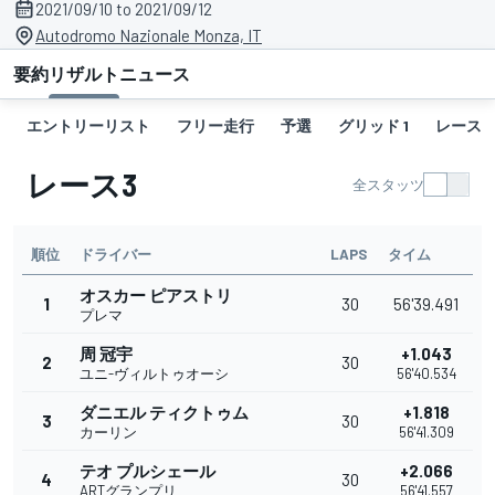
2021/09/10 to 2021/09/12
Autodromo Nazionale Monza, IT
要約
リザルト
ニュース
エントリーリスト
フリー走行
予選
グリッド 1
レース1
レース3
全スタッツ
順位
ドライバー
LAPS
タイム
オスカー ピアストリ
1
30
56'39.491
プレマ
周 冠宇
+1.043
2
30
ユニ-ヴィルトゥオーシ
56'40.534
ダニエル ティクトゥム
+1.818
3
30
カーリン
56'41.309
テオ プルシェール
+2.066
4
30
ARTグランプリ
56'41.557