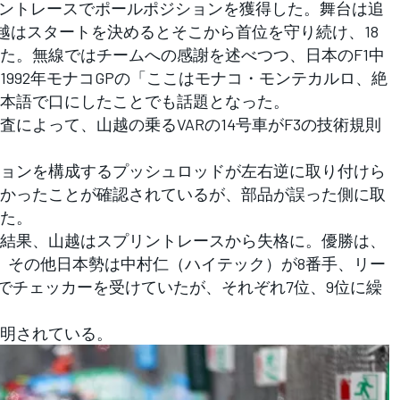
リントレースでポールポジションを獲得した。舞台は追
越はスタートを決めるとそこから首位を守り続け、18
た。無線ではチームへの感謝を述べつつ、日本のF1中
992年モナコGPの「ここはモナコ・モンテカルロ、絶
本語で口にしたことでも話題となった。
によって、山越の乗るVARの14号車がF3の技術規則
ョンを構成するプッシュロッドが左右逆に取り付けら
かったことが確認されているが、部品が誤った側に取
た。
結果、山越はスプリントレースから失格に。優勝は、
た。その他日本勢は中村仁（ハイテック）が8番手、リー
手でチェッカーを受けていたが、それぞれ7位、9位に繰
明されている。