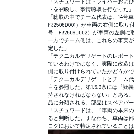
「スチュワードはドライバーおよびチ
トを召喚し、事情聴取を行なった」
「聴取の中でチーム代表は、14号車の
F32506D001）が車両の右側に取
号：F32506D002）が車両の
一方でチーム側は、これらの事実がF
定した」
「テクニカルデリゲートのレポート
ているわけではなく、実際に改造は
側に取り付けられていたかどうかで
「テクニカルデリゲートとチーム代表の
言を参照した。第1.5.3条には『
持されなければならない』とある。第
品に分類される。部品はスペアパー
「スチュワードは、『車両の本来の設
ると判断した。すなわち、車両は部
ログにおいて特定されていることは