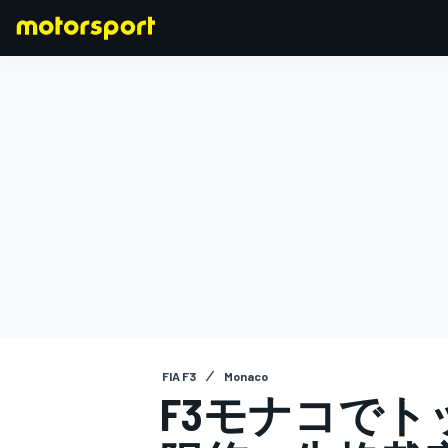
F1
MOTOGP
FIA F3
Monaco
F3モナコで