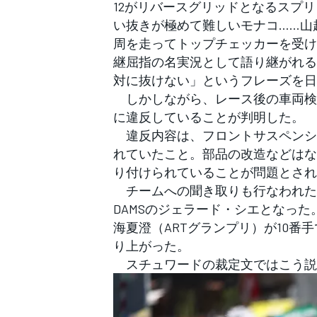
フォーミュラE
12がリバースグリッドとなるスプ
い抜きが極めて難しいモナコ……山
周を走ってトップチェッカーを受け
継屈指の名実況として語り継がれる1
対に抜けない」というフレーズを日
しかしながら、レース後の車両検査
に違反していることが判明した。
違反内容は、フロントサスペンシ
れていたこと。部品の改造などはな
り付けられていることが問題とされ
チームへの聞き取りも行なわれた
DAMSのジェラード・シエとなっ
海夏澄（ARTグランプリ）が10番
り上がった。
スチュワードの裁定文ではこう説