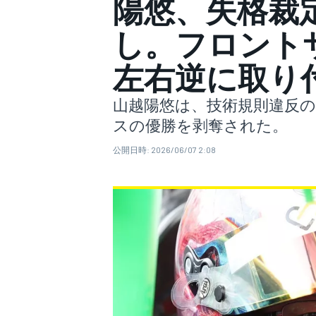
陽悠、失格裁
し。フロント
スーパーフォーミュラ
左右逆に取り
山越陽悠は、技術規則違反の発
スの優勝を剥奪された。
公開日時:
2026/06/07 2:08
スーパーGT