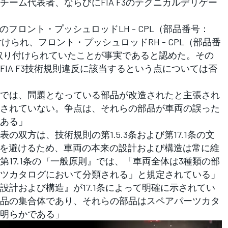
ーム代表者、ならびにFIA F3のテクニカルデリゲー
フロント・プッシュロッドLH - CPL（部品番号：
り付けられ、フロント・プッシュロッドRH - CPL（部品番
左側に取り付けられていたことが事実であると認めた。その
IA F3技術規則違反に該当するという点については否
では、問題となっている部品が改造されたと主張され
されていない。争点は、それらの部品が車両の誤った
ある」
双方は、技術規則の第1.5.3条および第17.1条の文
疑義を避けるため、車両の本来の設計および構造は常に維
17.1条の『一般原則』では、「車両全体は3種類の部
ツカタログにおいて分類される」と規定されている」
計および構造』が17.1条によって明確に示されてい
品の集合体であり、それらの部品はスペアパーツカタ
明らかである」