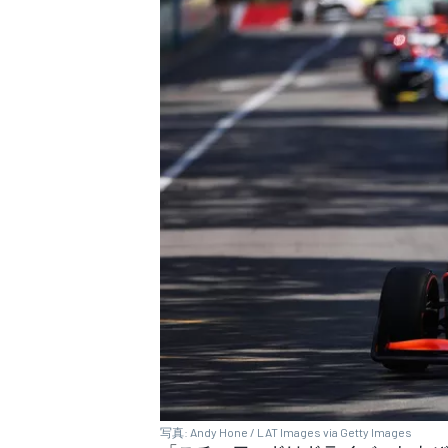
写真: Andy Hone / LAT Images via Getty Images
すべてのカテゴリー