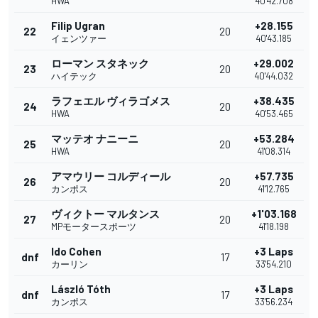
HWA
40'42.708
Filip Ugran
+28.155
22
20
イェンツァー
40'43.185
ローマン スタネック
+29.002
23
20
ハイテック
40'44.032
ラフェエル ヴィラゴメス
+38.435
24
20
HWA
40'53.465
マッテオ ナニーニ
+53.284
25
20
HWA
41'08.314
アマウリー コルディール
+57.735
26
20
カンポス
41'12.765
ヴィクトー マルタンス
+1'03.168
27
20
MPモータースポーツ
41'18.198
Ido Cohen
+3 Laps
dnf
17
カーリン
33'54.210
László Tóth
+3 Laps
dnf
17
カンポス
33'56.234