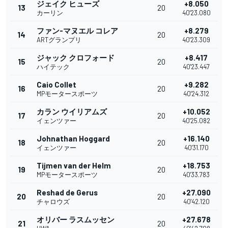
ジェイク ヒューズ
+8.050
13
20
カーリン
40'23.080
ファン-マヌエル コレア
+8.279
14
20
ARTグランプリ
40'23.309
ジャック クロフォード
+8.417
15
20
ハイテック
40'23.447
Caio Collet
+9.282
16
20
MPモータースポーツ
40'24.312
カラン ウイリアムズ
+10.052
17
20
イェンツァー
40'25.082
Johnathan Hoggard
+16.140
18
20
イェンツァー
40'31.170
Tijmen van der Helm
+18.753
19
20
MPモータースポーツ
40'33.783
Reshad de Gerus
+27.090
20
20
チャロウズ
40'42.120
オリバー ラスムッセン
+27.678
21
20