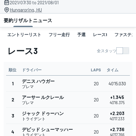
2021/07/30 to 2021/08/01
Hungaroring, HU
要約
リザルト
ニュース
エントリーリスト
フリー走行
予選
レース1
ファステス
レース3
全スタッツ
順位
ドライバー
LAPS
タイム
デニス ハウガー
1
20
40'15.030
プレマ
アーサー ルクレール
+1.345
2
20
プレマ
40'16.375
ジャック ドゥーハン
+2.203
3
20
トライデント
40'17.233
デビッド シューマッハー
+2.736
4
20
トライデント
40'17.766