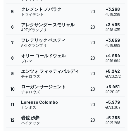
クレメント ノバラク
+3.268
5
20
トライデント
40'18.298
アレクサンダー スモリャル
+3.405
6
20
ARTグランプリ
40'18.435
フレデリック ベスティ
+3.659
7
20
ARTグランプリ
40'18.689
オリー コールドウェル
+4.964
8
20
プレマ
40'19.994
エンツォ フィッティパルディ
+5.242
9
20
チャロウズ
40'20.272
ローガン サージェント
+5.461
10
20
チャロウズ
40'20.491
Lorenzo Colombo
+5.979
11
20
カンポス
40'21.009
岩佐 歩夢
+6.268
12
20
ハイテック
40'21.298