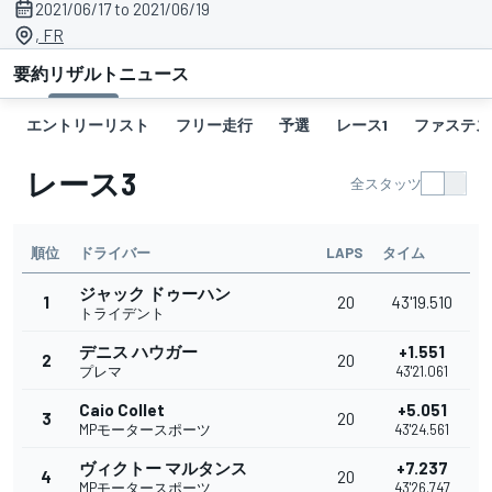
2021/06/17 to 2021/06/19
, FR
要約
リザルト
ニュース
エントリーリスト
フリー走行
予選
レース1
ファステス
レース3
全スタッツ
順位
ドライバー
LAPS
タイム
ジャック ドゥーハン
1
20
43'19.510
トライデント
デニス ハウガー
+1.551
2
20
プレマ
43'21.061
Caio Collet
+5.051
3
20
MPモータースポーツ
43'24.561
ヴィクトー マルタンス
+7.237
4
20
MPモータースポーツ
43'26.747