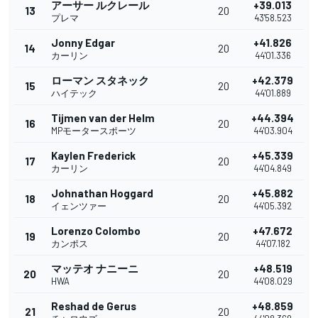
アーサー ルクレール
+39.013
13
20
プレマ
43'58.523
Jonny Edgar
+41.826
14
20
カーリン
44'01.336
ローマン スタネック
+42.379
15
20
ハイテック
44'01.889
Tijmen van der Helm
+44.394
16
20
MPモータースポーツ
44'03.904
Kaylen Frederick
+45.339
17
20
カーリン
44'04.849
Johnathan Hoggard
+45.882
18
20
イェンツァー
44'05.392
Lorenzo Colombo
+47.672
19
20
カンポス
44'07.182
マッテオ ナニーニ
+48.519
20
20
HWA
44'08.029
Reshad de Gerus
+48.859
21
20