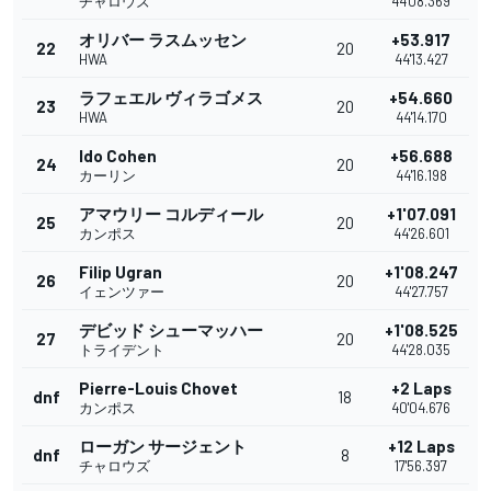
チャロウズ
44'08.369
オリバー ラスムッセン
+53.917
22
20
HWA
44'13.427
ラフェエル ヴィラゴメス
+54.660
23
20
HWA
44'14.170
Ido Cohen
+56.688
24
20
カーリン
44'16.198
アマウリー コルディール
+1'07.091
25
20
カンポス
44'26.601
Filip Ugran
+1'08.247
26
20
イェンツァー
44'27.757
デビッド シューマッハー
+1'08.525
27
20
トライデント
44'28.035
Pierre-Louis Chovet
+2 Laps
dnf
18
カンポス
40'04.676
ローガン サージェント
+12 Laps
dnf
8
チャロウズ
17'56.397