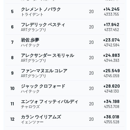
クレメント ノバラク
+14.245
5
20
トライデント
43'33.755
フレデリック ベスティ
+17.942
6
20
ARTグランプリ
43'37.452
岩佐 歩夢
+23.074
7
20
ハイテック
43'42.584
アレクサンダー スモリャル
+24.883
8
20
ARTグランプリ
43'44.393
ファン-マヌエル コレア
+25.549
9
20
ARTグランプリ
43'45.059
ジャック クロフォード
+28.620
10
20
ハイテック
43'48.130
エンツォ フィッティパルディ
+34.198
11
20
チャロウズ
43'53.708
カラン ウイリアムズ
+36.018
12
20
イェンツァー
43'55.528