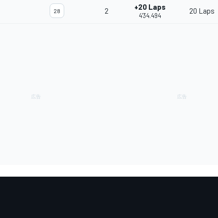
+20 Laps
2
20 Laps
28
4'34.494