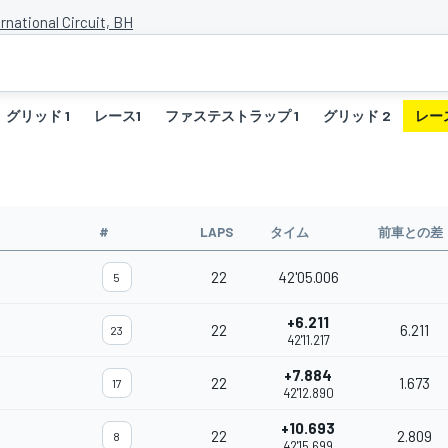
rnational Circuit, BH
グリッド 1
レース1
ファステストラップ 1
グリッド 2
レー
#
LAPS
タイム
前車との差
22
42'05.006
5
+6.211
22
6.211
23
42'11.217
+7.884
22
1.673
17
42'12.890
+10.693
22
2.809
8
42'15.699