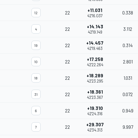
+11.031
22
0.338
12
42'16.037
+14.143
22
3.112
4
42'19.149
+14.457
22
0.314
19
42'19.463
+17.258
22
2.801
10
42'22.264
+18.289
22
1.031
18
42'23.295
+18.361
22
0.072
31
42'23.367
+19.310
22
0.949
6
42'24.316
+29.307
22
9.997
7
42'34.313