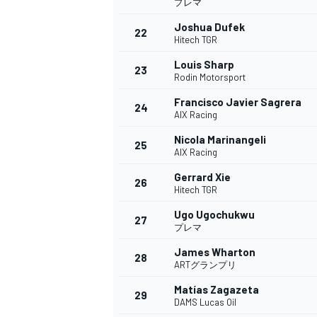
プレマ
Joshua Dufek
22
Hitech TGR
Louis Sharp
23
Rodin Motorsport
Francisco Javier Sagrera
24
AIX Racing
Nicola Marinangeli
25
AIX Racing
Gerrard Xie
26
Hitech TGR
Ugo Ugochukwu
27
プレマ
James Wharton
28
ARTグランプリ
Matías Zagazeta
29
DAMS Lucas Oil
すべてのカテゴリー