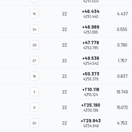
42'47.003
+46.434
22
4.437
15
42'51.440
+46.989
22
0.555
24
42'51.995
+47.779
22
0.790
26
42'52.785
+49.536
22
1.757
27
42'54.542
+50.373
22
0.837
16
42'55.379
+1'10.118
22
19.745
3
43'15.124
+1'25.190
22
15.072
9
43'30.196
+1'29.943
22
4.753
30
43'34.949