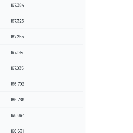
167.384
167.325
167.255
167.194
167.035
166.792
166.769
166.684
166.631