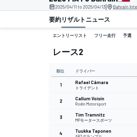
|
2025/04/11 to 2025/04/13
Bahrain Inte
スーパーフォーミュラ
要約
リザルト
ニュース
エントリーリスト
フリー走行
予選
レース2
順位
ドライバー
Rafael Câmara
スーパーGT
1
トライデント
Callum Voisin
2
Rodin Motorsport
Tim Tramnitz
3
MPモータースポーツ
Tuukka Taponen
4
ARTグランプリ