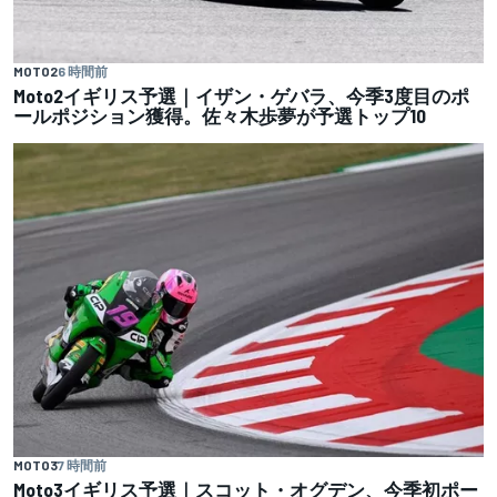
MOTO2
6 時間前
Moto2イギリス予選｜イザン・ゲバラ、今季3度目のポ
ールポジション獲得。佐々木歩夢が予選トップ10
MOTO3
7 時間前
Moto3イギリス予選｜スコット・オグデン、今季初ポー