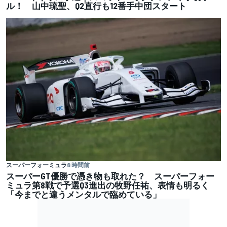
ル！ 山中琉聖、Q2直行も12番手中団スタート
スーパーフォーミュラ
8 時間前
スーパーGT優勝で憑き物も取れた？ スーパーフォー
ミュラ第8戦で予選Q3進出の牧野任祐、表情も明るく
「今までと違うメンタルで臨めている」