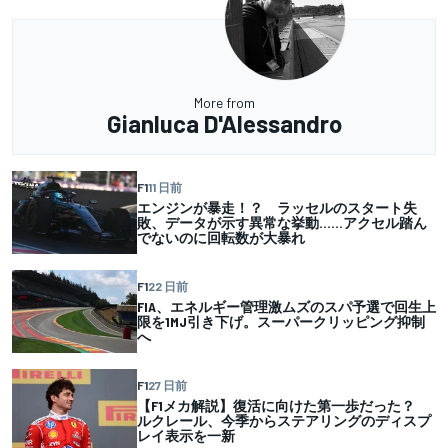
More from
Gianluca D'Alessandro
F1
11 日前
エンジンが暴走！？ ラッセルのスタート失
敗、データが示す異常な挙動……アクセル踏ん
でないのに回転数が大暴れ
F1
22 日前
FIA、エネルギー管理激ムズのスパ予選で回生上
限を1MJ引き下げ。スーパークリッピング抑制
へ
F1
27 日前
【F1メカ解説】復活に向けた第一歩だった？
ルクレール、今季からステアリングのディスプ
レイ表示を一新