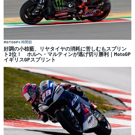
MOTOGP
5 時間前
好調の小椋藍、リヤタイヤの消耗に苦しむもスプリン
ト2位！ ホルヘ・マルティンが逃げ切り勝利｜MotoGP
イギリスGPスプリント