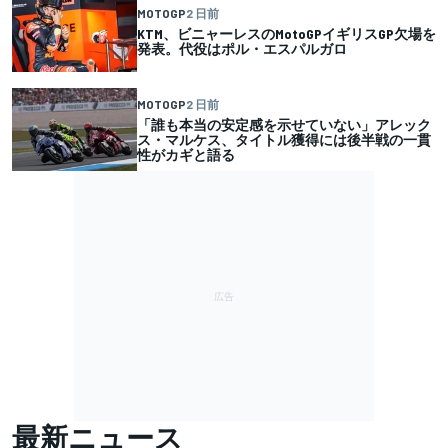
MOTOGP
2 日前
KTM、ビニャーレスのMotoGPイギリスGP欠場を
発表。代役はポル・エスパルガロ
MOTOGP
2 日前
「誰も本当の安定感を示せていない」アレック
ス・マルケス、タイトル獲得には後半戦の一貫
性がカギと語る
最新ニュース