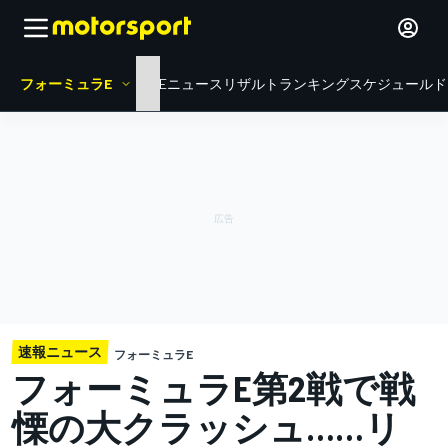
フォーミュラE
HOME
ニュース
リザルト
ランキング
スケジュール
ド
速報ニュース
フォーミュラE
フォーミュラE第2戦で戦
慄の大クラッシュ……リ