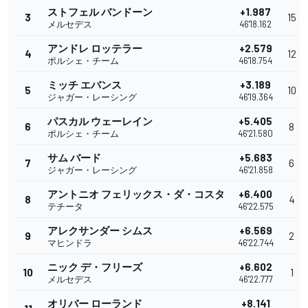
ストフェル バンドーン
+1.987
3
15
メルセデス
46'18.162
アンドレ ロッテラー
+2.579
4
12
ポルシェ・チーム
46'18.754
ミッチ エバンス
+3.189
5
10
ジャガー・レーシング
46'19.364
パスカル ウェーレイン
+5.405
6
8
ポルシェ・チーム
46'21.580
サム バード
+5.683
7
6
ジャガー・レーシング
46'21.858
アントニオ フェリックス・ダ・コスタ
+6.400
8
4
テチータ
46'22.575
アレクサンダー シムス
+6.569
9
2
マヒンドラ
46'22.744
ニック デ・フリーズ
+6.602
10
1
メルセデス
46'22.777
オリバー ローランド
+8.141