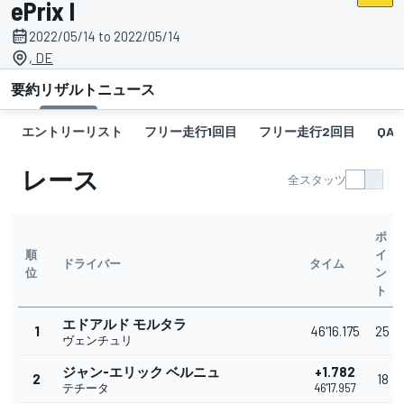
ePrix I
2022/05/14 to 2022/05/14
, DE
要約
リザルト
ニュース
エントリーリスト
フリー走行1回目
フリー走行2回目
QA
レース
全スタッツ
ポ
順
イ
ドライバー
タイム
位
ン
ト
エドアルド モルタラ
1
46'16.175
25
ヴェンチュリ
ジャン-エリック ベルニュ
+1.782
2
18
テチータ
46'17.957