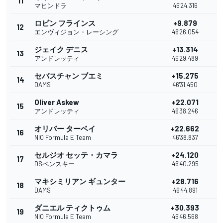
11
マヒンドラ
46'24.316
ロビン フラインス
+9.879
12
エンヴィジョン・レーシング
46'26.054
ジェイク デニス
+13.314
13
アンドレッティ
46'29.489
セバスチャン ブエミ
+15.275
14
DAMS
46'31.450
Oliver Askew
+22.071
15
アンドレッティ
46'38.246
オリバー ターベイ
+22.662
16
NIO Formula E Team
46'38.837
セルジオ セッテ・カマラ
+24.120
17
DSペンスキー
46'40.295
マキシミリアン ギュンター
+28.716
18
DAMS
46'44.891
ダニエル ティクトゥム
+30.393
19
NIO Formula E Team
46'46.568