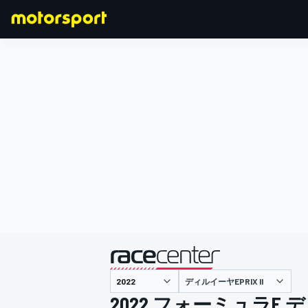
F1
MOTOGP
主催
ディルイーヤEPRIX II
2022 フォーミュラE ディ