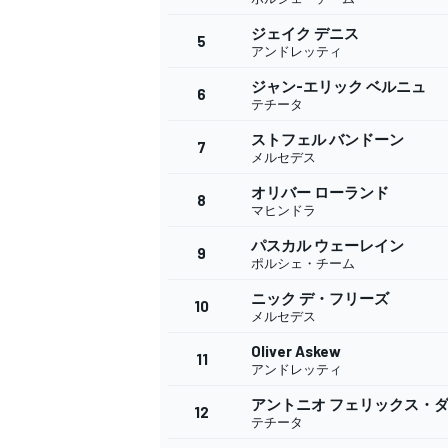
ジェイク デニス
5
アンドレッティ
ジャン-エリック ベルニュ
6
WEC
テチータ
ストフェル バンドーン
7
メルセデス
オリバー ローランド
8
マヒンドラ
パスカル ウェーレイン
9
ポルシェ・チーム
ニック デ・フリーズ
10
メルセデス
Oliver Askew
11
アンドレッティ
アントニオ フェリックス・
12
テチータ