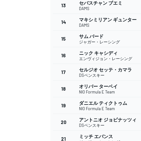
フォーミュラE
セバスチャン ブエミ
13
DAMS
マキシミリアン ギュンター
14
DAMS
サム バード
15
ジャガー・レーシング
ニック キャシディ
16
エンヴィジョン・レーシング
セルジオ セッテ・カマラ
17
DSペンスキー
オリバー ターベイ
18
NIO Formula E Team
ダニエル ティクトゥム
19
NIO Formula E Team
アントニオ ジョビナッツィ
20
DSペンスキー
ミッチ エバンス
21