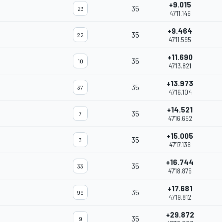
+9.015
35
23
47'11.146
+9.464
35
22
47'11.595
+11.690
35
10
47'13.821
+13.973
35
37
47'16.104
+14.521
35
7
47'16.652
+15.005
35
3
47'17.136
+16.744
35
33
47'18.875
+17.681
35
99
47'19.812
+29.872
35
9