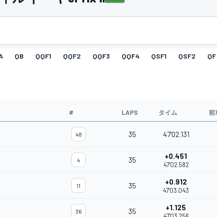
A
QB
QQF1
QQF2
QQF3
QQF4
QSF1
QSF2
QF
#
LAPS
タイム
前
35
47'02.131
48
+0.451
35
4
47'02.582
+0.912
35
11
47'03.043
+1.125
35
36
47'03.256