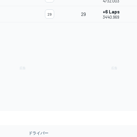
47'32.003
+6 Laps
29
29
34'40.969
ドライバー