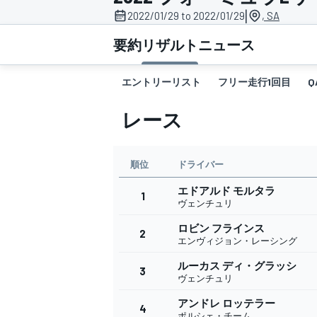
|
2022/01/29 to 2022/01/29
, SA
スーパーフォーミュラ
要約
リザルト
ニュース
エントリーリスト
フリー走行1回目
Q
レース
順位
ドライバー
エドアルド モルタラ
スーパーGT
1
ヴェンチュリ
ロビン フラインス
2
エンヴィジョン・レーシング
ルーカス ディ・グラッシ
3
ヴェンチュリ
アンドレ ロッテラー
4
ポルシェ・チーム