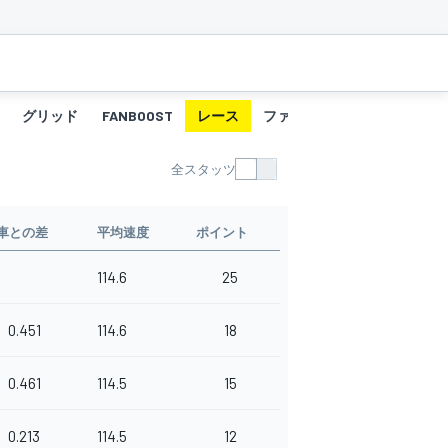
グリッド
FANBOOST
レース
ファステストラップ
全スタッツ
車との差
平均速度
ポイント
114.6
25
0.451
114.6
18
0.461
114.5
15
0.213
114.5
12