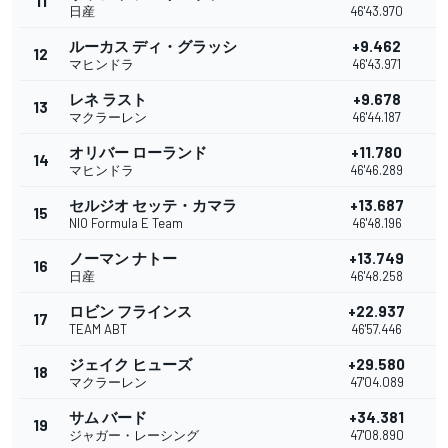
11
日産
46'43.970
ルーカス ディ・グラッシ
+9.462
12
マヒンドラ
46'43.971
レネ ラスト
+9.678
13
マクラーレン
46'44.187
オリバー ローランド
+11.780
14
マヒンドラ
46'46.289
セルジオ セッテ・カマラ
+13.687
15
NIO Formula E Team
46'48.196
ノーマン ナトー
+13.749
16
日産
46'48.258
ロビン フラインス
+22.937
17
TEAM ABT
46'57.446
ジェイク ヒューズ
+29.580
18
マクラーレン
47'04.089
サム バード
+34.381
19
ジャガー・レーシング
47'08.890