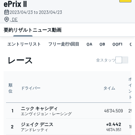
ePrix II
2023/04/23 to 2023/04/23
, DE
要約
リザルト
ニュース
動画
エントリーリスト
フリー走行1回目
QA
QB
QQF1
Q
レース
全スタッツ
ポ
順
イ
ドライバー
タイム
位
ン
ト
ニック キャシディ
1
46'34.509
25
エンヴィジョン・レーシング
ジェイク デニス
+0.442
2
18
アンドレッティ
46'34.951