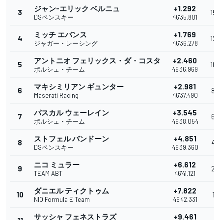
ジャン-エリック ベルニュ
+1.292
3
15
DSペンスキー
46'35.801
ミッチ エバンス
+1.769
4
12
ジャガー・レーシング
46'36.278
アントニオ フェリックス・ダ・コスタ
+2.460
5
10
ポルシェ・チーム
46'36.969
マキシミリアン ギュンター
+2.981
6
8
Maserati Racing
46'37.490
パスカル ウェーレイン
+3.545
7
6
ポルシェ・チーム
46'38.054
ストフェル バンドーン
+4.851
8
4
DSペンスキー
46'39.360
ニコ ミュラー
+6.612
9
2
TEAM ABT
46'41.121
ダニエル ティクトゥム
+7.822
10
1
NIO Formula E Team
46'42.331
サッシャ フェネストラズ
+9.461