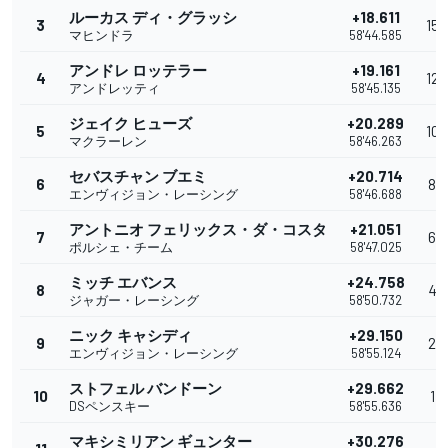
ルーカス ディ・グラッシ
+18.611
3
15
マヒンドラ
58'44.585
アンドレ ロッテラー
+19.161
4
12
アンドレッティ
58'45.135
ジェイク ヒューズ
+20.289
5
10
マクラーレン
58'46.263
セバスチャン ブエミ
+20.714
6
8
エンヴィジョン・レーシング
58'46.688
アントニオ フェリックス・ダ・コスタ
+21.051
7
6
ポルシェ・チーム
58'47.025
ミッチ エバンス
+24.758
8
4
ジャガー・レーシング
58'50.732
ニック キャシディ
+29.150
9
2
エンヴィジョン・レーシング
58'55.124
ストフェル バンドーン
+29.662
10
1
DSペンスキー
58'55.636
マキシミリアン ギュンター
+30.276