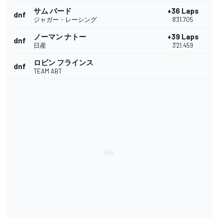
サム バード
+36 Laps
dnf
ジャガー・レーシング
8'31.705
ノーマン ナトー
+39 Laps
dnf
日産
3'21.459
ロビン フラインス
dnf
TEAM ABT