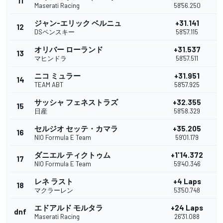
11
Maserati Racing
58'56.250
ジャン-エリック ベルニュ
+31.141
12
DSペンスキー
58'57.115
オリバー ローランド
+31.537
13
マヒンドラ
58'57.511
ニコ ミュラー
+31.951
14
TEAM ABT
58'57.925
サッシャ フェネストラズ
+32.355
15
日産
58'58.329
セルジオ セッテ・カマラ
+35.205
16
NIO Formula E Team
59'01.179
ダニエル ティクトゥム
+1'14.372
17
NIO Formula E Team
59'40.346
レネ ラスト
+4 Laps
18
マクラーレン
53'50.748
エドアルド モルタラ
+24 Laps
dnf
Maserati Racing
26'31.088