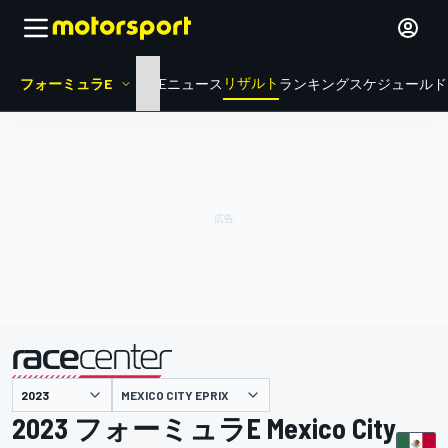
リザルト
フォーミュラE
HOME
ニュース
ランキング
スケジュール
ド
MEXICO CITY EPRIX
主催
2023 フォーミュラE Mexico City