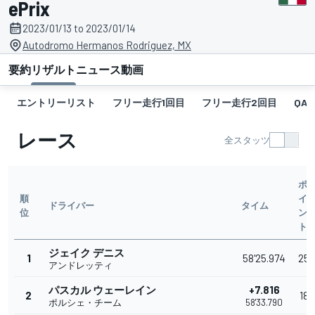
ePrix
2023/01/13 to 2023/01/14
Autodromo Hermanos Rodriguez, MX
要約
リザルト
ニュース
動画
エントリーリスト
フリー走行1回目
フリー走行2回目
QA
レース
全スタッツ
ポ
順
イ
ドライバー
タイム
位
ン
ト
ジェイク デニス
1
58'25.974
25
アンドレッティ
パスカル ウェーレイン
+7.816
2
18
ポルシェ・チーム
58'33.790