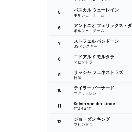
パスカル ウェーレイン
5
ポルシェ・チーム
アントニオ フェリックス・
6
WEC
ポルシェ・チーム
ストフェル バンドーン
7
DSペンスキー
エドアルド モルタラ
8
マヒンドラ
サッシャ フェネストラズ
9
日産
テイラー バーナード
10
マクラーレン
Kelvin van der Linde
11
TEAM ABT
ジョーダン キング
12
マヒンドラ