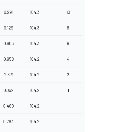
0.291
104.3
10
0.129
104.3
8
0.603
104.3
6
0.858
104.2
4
2.371
104.2
2
0.052
104.2
1
0.489
104.2
0.294
104.2