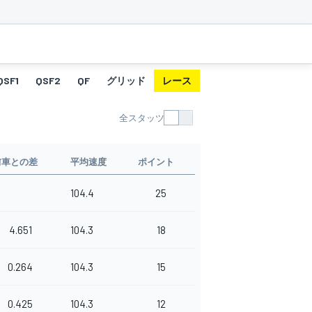
QSF1
QSF2
QF
グリッド
レース
ファステストラップ
全スタッツ
前車との差
平均速度
ポイント
104.4
25
4.651
104.3
18
0.264
104.3
15
0.425
104.3
12