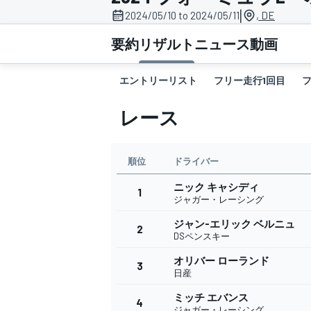
|
2024/05/10 to 2024/05/11
, DE
スーパーフォーミュラ
要約
リザルト
ニュース
動画
エントリーリスト
フリー走行1回目
レース
順位
ドライバー
ニック キャシディ
スーパーGT
1
ジャガー・レーシング
ジャン-エリック ベルニュ
2
DSペンスキー
オリバー ローランド
3
日産
ミッチ エバンス
4
ジャガー・レーシング