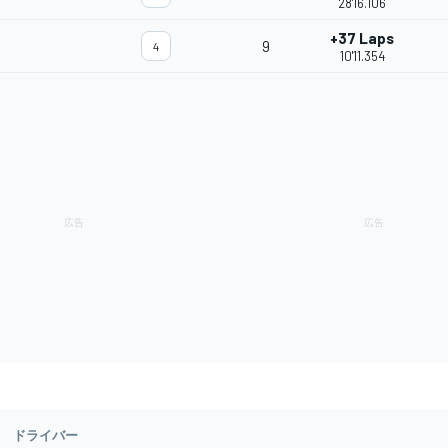
28'16.106
+37 Laps
9
4
10'11.354
ドライバー