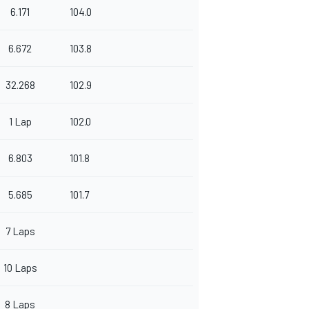
6.171
104.0
6.672
103.8
32.268
102.9
1 Lap
102.0
6.803
101.8
5.685
101.7
7 Laps
10 Laps
8 Laps