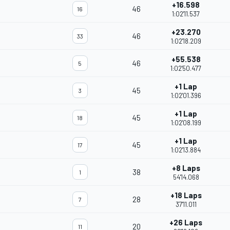
+16.598
46
16
1:02'11.537
+23.270
46
33
1:02'18.209
+55.538
46
5
1:02'50.477
+1 Lap
45
3
1:02'01.396
+1 Lap
45
18
1:02'08.199
+1 Lap
45
17
1:02'13.884
+8 Laps
38
1
54'14.068
+18 Laps
28
7
37'11.011
+26 Laps
20
11