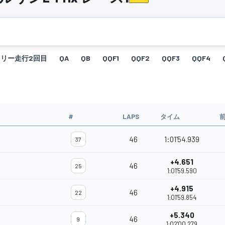
フリー走行2回目
QA
QB
QQF1
QQF2
QQF3
QQF4
#
LAPS
タイム
46
1:01'54.939
37
+4.651
46
25
1:01'59.590
+4.915
46
22
1:01'59.854
+5.340
46
9
1:02'00.279