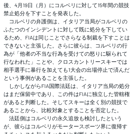
後、4月19日（月）にコルベリに対して15年間の競技
禁止処分を下すことを発表した。
コルベリの弁護側は、イタリア当局がコルベリの
ふたつのインシデントに対して既に処分を下してい
るため、FIAは同じことでさらなる制裁を下すことは
できないと主張した。さらに彼らは、コルベリの行
為が「他者の不当な行為を受けての怒りに駆られて
行なわれた」ことや、クロスカントリースキーでは
相手選手に暴行を加えても1大会の出場停止で済んだ
という事例があることを主張した。
しかしながらFIA国際法廷は、イタリア当局の処分
はまだ保留中であり、この件はFIAに独立した管轄権
があると判断した。そしてスキーは全く別の競技で
あることから、比較対象とすることを否定した。
法廷側はコルベリの永久追放も検討したという
が、彼らはコルベリがモータースポーツ界に復帰す