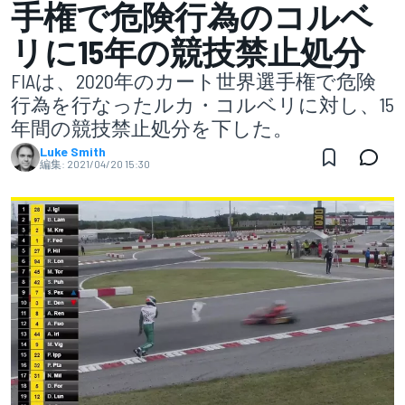
手権で危険行為のコルベ
リに15年の競技禁止処分
FIAは、2020年のカート世界選手権で危険
行為を行なったルカ・コルベリに対し、15
年間の競技禁止処分を下した。
Luke Smith
編集:
2021/04/20 15:30