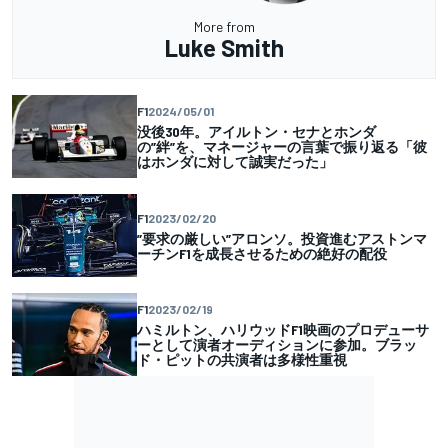
More from
Luke Smith
F1
2024/05/01
没後30年。アイルトン・セナとホンダ
の”絆”を、マネージャーの言葉で振り返る「彼
はホンダに対して誠実だった」
F1
2023/02/20
”要求の厳しい”アロンソ。投資進むアストンマ
ーチンF1を成長させるための絶好の配役
F1
2023/02/19
ハミルトン、ハリウッドF1映画のプロデューサ
ーとして演者オーディションに参加。ブラッ
ド・ピットの共演者は多様性重視