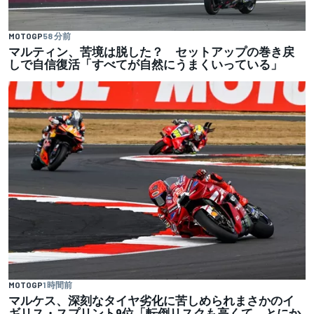
MOTOGP
58 分前
マルティン、苦境は脱した？ セットアップの巻き戻
しで自信復活「すべてが自然にうまくいっている」
MOTOGP
1 時間前
マルケス、深刻なタイヤ劣化に苦しめられまさかのイ
ギリス・スプリント9位「転倒リスクも高くて、とにか