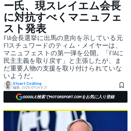
ー氏、現スレイエム会長
に対抗すべくマニュフェ
スト発表
FIA会長選挙に出馬の意向を示している元
F1スチュワードのティム・メイヤーは、
マニュフェストの第一弾を公開。「FIAに
民主主義を取り戻す」と主張したが、ま
だ重要人物の支援を取り付けられていな
いようだ。
Stuart Codling
編集:
2025/07/24 8:21
GOOGLE検索でMOTORSPORT.COMをお気に入り登録