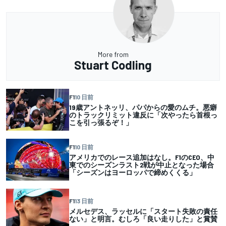
More from
Stuart Codling
F1
10 日前
19歳アントネッリ、パパからの愛のムチ。悪癖
のトラックリミット違反に「次やったら首根っ
こを引っ張るぞ！」
F1
10 日前
アメリカでのレース追加はなし。F1のCEO、中
東でのシーズンラスト2戦が中止となった場合
「シーズンはヨーロッパで締めくくる」
F1
13 日前
メルセデス、ラッセルに「スタート失敗の責任
ない」と明言。むしろ「良い走りした」と賞賛