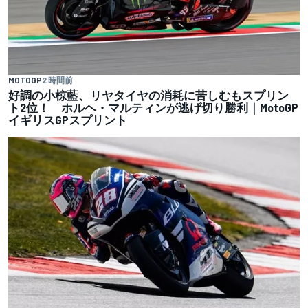
MOTOGP
2 時間前
好調の小椋藍、リヤタイヤの消耗に苦しむもスプリン
ト2位！ ホルヘ・マルティンが逃げ切り勝利｜MotoGP
イギリスGPスプリント