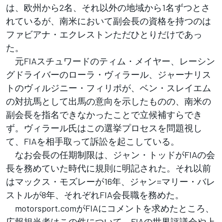
は、欧州から2名、それ以外の地域から1名ずつとさ
れているが、南米において副会長の資格を持つのは
ファビアナ・エクレストンただひとりだけであっ
た。
元FIAスチュワードのティム・メイヤー、レーシン
グドライバーのローラ・ヴィラール、ジャーナリス
トのヴィルジニー・フィリポが、ベン・スレイエム
の対抗馬として出馬の意向を示したものの、南米の
副会長を指名できなかったことで立候補すらでき
ず。ヴィラール氏はこの選挙プロセスを問題視し
て、FIAを相手取って訴訟を起こしている。
なお会長の任期制限は、ジャン・トッドがFIAの会
長を務めていた時代に規則に明記された。それ以前
はマックス・モズレーが16年、ジャン=マリー・バレ
ストルが8年、それぞれFIA会長職を務めた。
motorsport.comがFIAにコメントを求めたところ、
広報担当者はこの件について、FIAの世界評議会や上