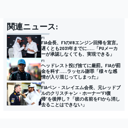
関連ニュース:
F1
FIA会長、F1のV8エンジン回帰を宣言。
遅くとも2031年までに……「PUメーカ
ーが承認しなくても、実現できる」
F1
ヘッドレスト投げ捨てに厳罰。FIAが罰
金を科す……ラッセル謝罪「様々な感
情が入り混じってしまった」
F1
FIAベン・スレイエム会長、元レッドブ
ルのクリスチャン・ホーナー”F1復
帰”を後押し？「彼の名前をF1から消し
去ることはできない」