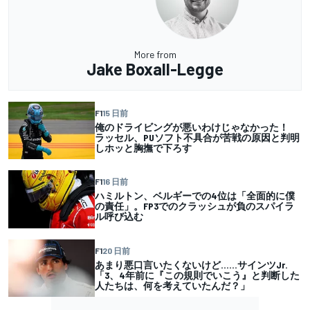
More from
Jake Boxall-Legge
F1
15 日前
俺のドライビングが悪いわけじゃなかった！
ラッセル、PUソフト不具合が苦戦の原因と判明
しホッと胸撫で下ろす
F1
16 日前
ハミルトン、ベルギーでの4位は「全面的に僕
の責任」。FP3でのクラッシュが負のスパイラ
ル呼び込む
F1
20 日前
あまり悪口言いたくないけど……サインツJr.
「3、4年前に『この規則でいこう』と判断した
人たちは、何を考えていたんだ？」