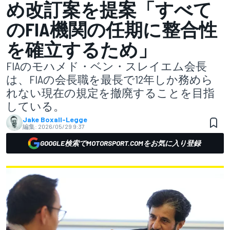
め改訂案を提案「すべて
のFIA機関の任期に整合性
を確立するため」
FIAのモハメド・ベン・スレイエム会長
は、FIAの会長職を最長で12年しか務めら
れない現在の規定を撤廃することを目指
している。
Jake Boxall-Legge
編集:
2026/05/29 9:37
GOOGLE検索でMOTORSPORT.COMをお気に入り登録