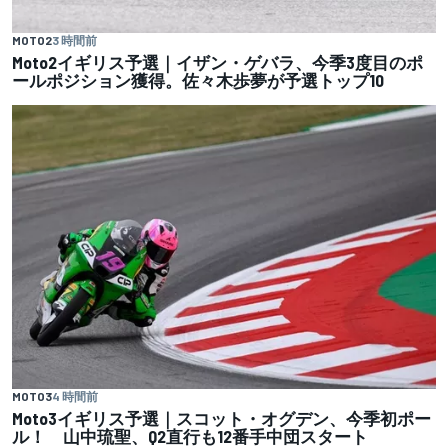
MOTO2
3 時間前
Moto2イギリス予選｜イザン・ゲバラ、今季3度目のポ
ールポジション獲得。佐々木歩夢が予選トップ10
MOTO3
4 時間前
Moto3イギリス予選｜スコット・オグデン、今季初ポー
ル！ 山中琉聖、Q2直行も12番手中団スタート