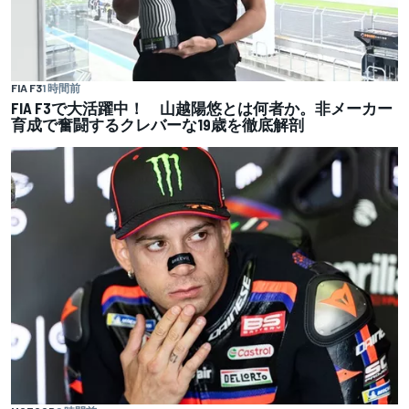
FIA F3
1 時間前
FIA F3で大活躍中！ 山越陽悠とは何者か。非メーカー
育成で奮闘するクレバーな19歳を徹底解剖