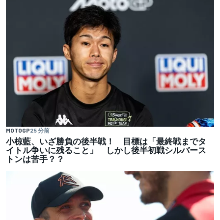
MOTOGP
25 分前
小椋藍、いざ勝負の後半戦！ 目標は「最終戦までタ
イトル争いに残ること」 しかし後半初戦シルバース
トンは苦手？？