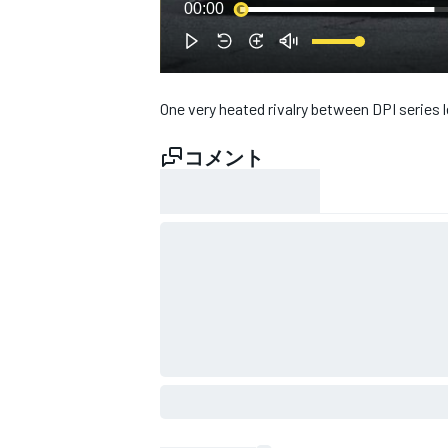
00:00
WEC
One very heated rivalry between DPI series 
コメント