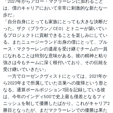
「2027年からアロー・マクラーレンに加わること
は、僕のキャリアにおいて非常に刺激的な新たな一
歩だ」
「自分自身にとっても家族にとっても大きな決断だ
った。ザク（ブラウン／CEO）とトニーが築いてい
るプロジェクトに貢献できることを楽しみにしてい
る。またニュージーランド出身の僕にとって、ブル
ース・マクラーレンの遺産を受け継ぐチームの一員
になれることは特別な意味がある。彼の精神と粘り
強さは今もチームに深く根付いており、その伝統を
受け継いでいきたい」
一方でローゼンクヴィストにとっては、2021年か
ら2023年まで所属していた古巣への復帰という形と
なる。通算ポールポジション7回を記録している彼
は、今年のインディ500で史上最も僅差となるフィ
ニッシュを制して優勝したばかり。これがキャリア2
勝目となったが、まだマクラーレンでの優勝は果た