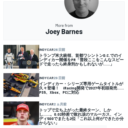
More from
Joey Barnes
INDYCAR
26 日前
トランプ米大統領、首都ワシントンD.C.でのイ
ンディカー開催をPR「普段ここをこんなスピー
ドで走ったら終身刑かもしれないが……」
INDYCAR
29 日前
インディカー・シリーズ専用ゲームタイトルが
久々登場！ iRacing開発で2027年初頭発売……
PS5、Xbox、PCに対応
INDYCAR
2 ヵ月前
トップで立ち上がった最終ターン、しか
し……。0.02秒差で敗れ涙のマルーカス、イン
ディ500でまたも2位「これ以上何ができたか分
からない」