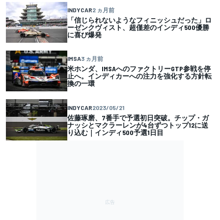
INDYCAR
2 ヵ月前
「信じられないようなフィニッシュだった」ロ
ーゼンクヴィスト、超僅差のインディ500優勝
に喜び爆発
IMSA
3 ヵ月前
米ホンダ、IMSAへのファクトリーGTP参戦を停
止へ。インディカーへの注力を強化する方針転
換の一環
INDYCAR
2023/05/21
佐藤琢磨、7番手で予選初日突破。チップ・ガ
ナッシとマクラーレンが4台ずつトップ12に送
り込む｜インディ500予選1日目