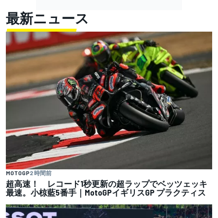
最新ニュース
MOTOGP
2 時間前
超高速！ レコード1秒更新の超ラップでベッツェッキ
最速。小椋藍5番手｜MotoGPイギリスGP プラクティス