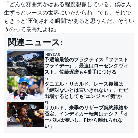
「どんな雰囲気かはある程度想像している。僕は人
生ずっとレースの世界にいたからね。でも、それで
もきっと”圧倒される瞬間”があると思うんだ。そうい
うのって最高だよね」
関連ニュース:
INDYCAR
予選前最後のプラクティス『ファスト
フライデー』、最速はローゼンクヴィ
スト。佐藤琢磨も4番手につける
F1
ダニエル・リカルド、レース復帰は
「絶対ないとは言いきれない」。ただ
出場するとしても“エンジョイ勢”か
F1
リカルド、来季のリザーブ契約締結を
否定。インディカー転向はナシ？「オ
ーバルは怖いし、F1から離れられな
い」