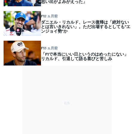
思い出がよみがえった」
F1
2 ヵ月前
ダニエル・リカルド、レース復帰は「絶対ない
とは言いきれない」。ただ出場するとしても“エ
ンジョイ勢”か
F1
3 ヵ月前
「F1で本当にいい日というのはめったにない」
リカルド、引退して語る喜びと苦しみ