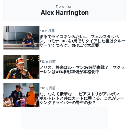
More from
Alex Harrington
F1
1 ヵ月前
まるでライコネンみたい……フェルスタッペ
ン、F1モナコGPを1周でリタイアした後はクルー
ザーでくつろぐ。SNS上で大反響
F1
2 ヵ月前
ノリス、将来はル・マン24時間参戦？ マクラ
ーレンはWEC参戦準備が本格化中
F1
2 ヵ月前
な、なんて豪華な……ピアストリがアルボン、
ボルトレトと共にカートに興じる。これがレー
シングドライバーの野生の姿？