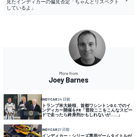
見たインディカーの偏見否定「ちゃんとリスペクト
しているよ」
More from
Joey Barnes
INDYCAR
24 日前
トランプ米大統領、首都ワシントンD.C.でのイ
ンディカー開催をPR「普段ここをこんなスピー
ドで走ったら終身刑かもしれないが……」
INDYCAR
27 日前
インディカー・シリーズ専用ゲームタイトルが