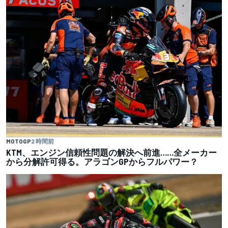
MOTOGP
2 時間前
KTM、エンジン信頼性問題の解決へ前進……全メーカー
から分解許可得る。アラゴンGPからフルパワー？