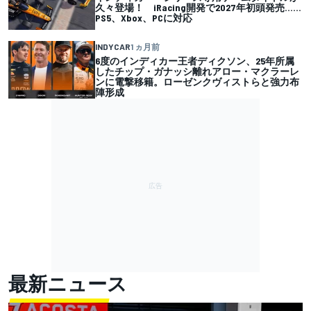
久々登場！ iRacing開発で2027年初頭発売……
PS5、Xbox、PCに対応
INDYCAR
1 ヵ月前
6度のインディカー王者ディクソン、25年所属
したチップ・ガナッシ離れアロー・マクラーレ
ンに電撃移籍。ローゼンクヴィストらと強力布
陣形成
最新ニュース