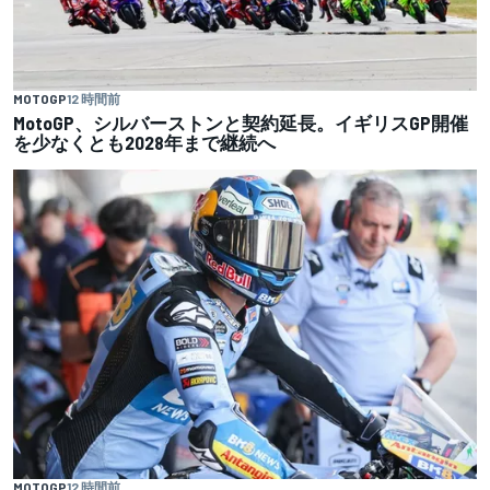
MOTOGP
12 時間前
MotoGP、シルバーストンと契約延長。イギリスGP開催
を少なくとも2028年まで継続へ
MOTOGP
12 時間前