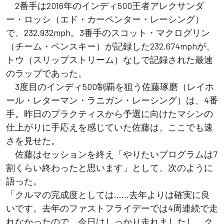
2番手は2016年のインディ500王者アレクサンダ
ー・ロッシ（エド・カーペンター・レーシング）
で、232.932mph。3番手のスコット・マクログリン
（チーム・ペンスキー）が記録した232.674mphが、
トウ（スリップストリーム）なしで記録された最速
のラップであった。
3度目のインディ500制覇を狙う佐藤琢磨（レイホ
ール・レターマン・ラニガン・レーシング）は、4番
手。昨日のプラクティスから予選に向けたマシンの
仕上がりに手応えを感じていた佐藤は、ここでも速
さを見せた。
佐藤はセッションを終え「やりたいプログラムは7
割くらい終わったと思います」として、次のように
語った。
「クルマの完成度としては……去年よりは確実に良
いです。去年のファストフライデーでは4周連続で走
れなかったので。今日はしっかり走れましたし、ク