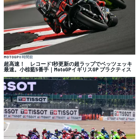
MOTOGP
8 時間前
超高速！ レコード1秒更新の超ラップでベッツェッキ
最速。小椋藍5番手｜MotoGPイギリスGP プラクティス