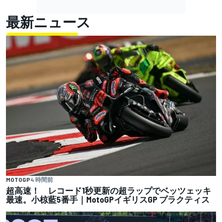
最新ニュース
MOTOGP
4 時間前
超高速！ レコード1秒更新の超ラップでベッツェッキ
最速。小椋藍5番手｜MotoGPイギリスGP プラクティス