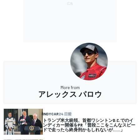
More from
アレックス パロウ
INDYCAR
24 日前
トランプ米大統領、首都ワシントンD.C.でのイ
ンディカー開催をPR「普段ここをこんなスピー
ドで走ったら終身刑かもしれないが……」