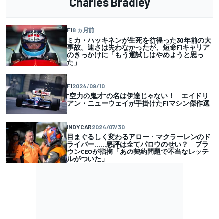
Charles Bradley
F1
8 ヵ月前
ミカ・ハッキネンが生死を彷徨った30年前の大
事故。速さは失わなかったが、短命F1キャリア
のきっかけに「もう運試しはやめようと思っ
た」
F1
2024/09/10
”空力の鬼才”の名は伊達じゃない！ エイドリ
アン・ニューウェイが手掛けたF1マシン傑作選
INDYCAR
2024/07/30
目まぐるしく変わるアロー・マクラーレンのド
ライバー……悪評は全てパロウのせい？ ブラ
ウンCEOが指摘「あの契約問題で不当なレッテ
ルがついた」