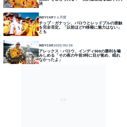
決
INDYCAR
11 ヵ月前
チップ・ガナッシ、パロウとレッドブルの接触
を完全否定。「以前ほどF1移籍に魅力はない」
とも
INDYCAR
2025/05/28
アレックス・パロウ、インディ500の勝利を噛
みしめる「その夜の午前3時に目が覚め、眠れ
なかったよ」