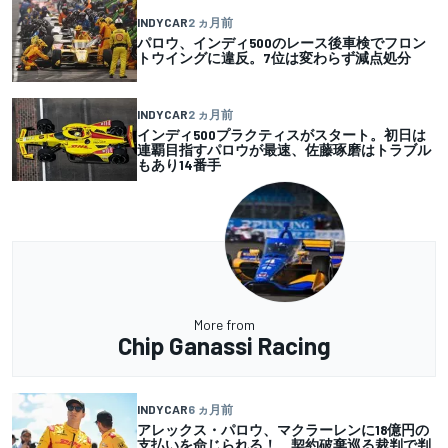
INDYCAR
2 ヵ月前
パロウ、インディ500のレース後車検でフロン
トウイングに違反。7位は変わらず減点処分
INDYCAR
2 ヵ月前
インディ500プラクティスがスタート。初日は
連覇目指すパロウが最速、佐藤琢磨はトラブル
もあり14番手
More from
Chip Ganassi Racing
INDYCAR
6 ヵ月前
アレックス・パロウ、マクラーレンに18億円の
支払いを命じられる！ 契約破棄巡る裁判で判