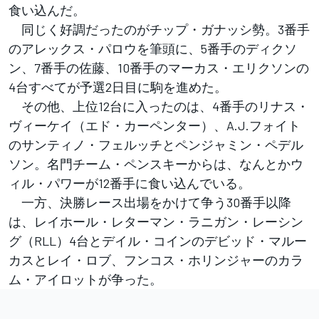
食い込んだ。
同じく好調だったのがチップ・ガナッシ勢。3番手
のアレックス・パロウを筆頭に、5番手のディクソ
ン、7番手の佐藤、10番手のマーカス・エリクソンの
4台すべてが予選2日目に駒を進めた。
その他、上位12台に入ったのは、4番手のリナス・
ヴィーケイ（エド・カーペンター）、A.J.フォイト
のサンティノ・フェルッチとペンジャミン・ペデル
ソン。名門チーム・ペンスキーからは、なんとかウ
ィル・パワーが12番手に食い込んでいる。
一方、決勝レース出場をかけて争う30番手以降
は、レイホール・レターマン・ラニガン・レーシン
グ（RLL）4台とデイル・コインのデビッド・マルー
カスとレイ・ロブ、フンコス・ホリンジャーのカラ
ム・アイロットが争った。