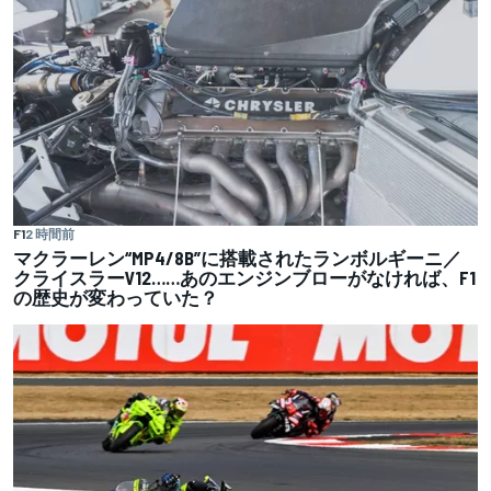
F1
2 時間前
マクラーレン“MP4/8B”に搭載されたランボルギーニ／
クライスラーV12……あのエンジンブローがなければ、F1
の歴史が変わっていた？