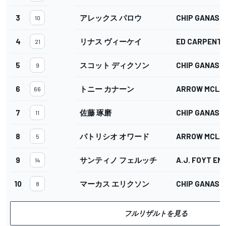
3
アレックス パロウ
CHIP GANASS
10
4
リナス ヴィーケイ
ED CARPENTE
21
5
スコット ディクソン
CHIP GANASS
9
6
トニー カナーン
ARROW MCLA
66
7
佐藤 琢磨
CHIP GANASS
11
8
パトリシオ オワード
ARROW MCLA
5
9
サンティノ フェルッチ
A.J. FOYT E
14
10
マーカス エリクソン
CHIP GANASS
8
フルリザルトを見る