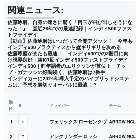
関連ニュース:
佐藤琢磨、自身の速さに驚く「目玉が飛び出しそうにな
った！」 直近26年での最速記録｜インディ500ファス
トフライデイ
【動画】佐藤琢磨はいつだって全開アタック！ 今年も
インディ500プラクティスから壁ギリギリを攻める
佐藤琢磨がまたも最速！ インディ500での3勝目に向
け視界良好｜第107回インディ500ファストフライデイ
インディ500｜昨年覇者のエリクソンが首位！ チッ
プ・ガナッシの好調続く、佐藤琢磨は7番手
インディカーに2024年導入予定のハイブリッドシステ
ムは、予想を裏切りオーバルに最適！？
順
#
ドライバー
チーム
位
1
フェリックス ローゼンクヴィスト
ARROW MCLA
6
2
アレクサンダー ロッシ
ARROW MCLA
7