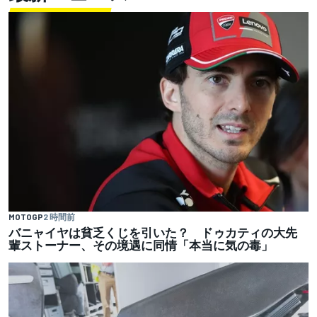
MOTOGP
2 時間前
バニャイヤは貧乏くじを引いた？ ドゥカティの大先
輩ストーナー、その境遇に同情「本当に気の毒」