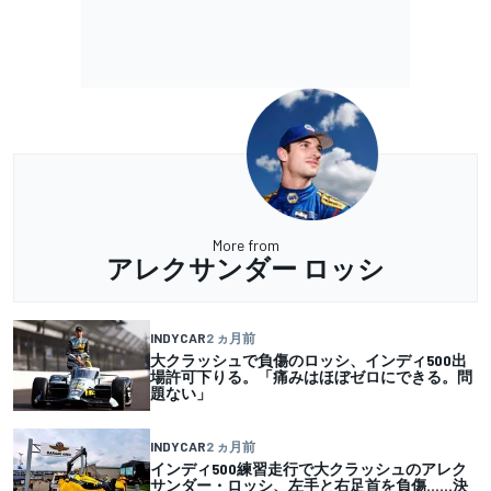
More from
アレクサンダー ロッシ
INDYCAR
2 ヵ月前
大クラッシュで負傷のロッシ、インディ500出
場許可下りる。「痛みはほぼゼロにできる。問
題ない」
INDYCAR
2 ヵ月前
インディ500練習走行で大クラッシュのアレク
サンダー・ロッシ、左手と右足首を負傷……決