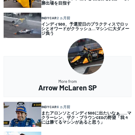
勝出場を目指す
INDYCAR
2 ヵ月前
インディ500、予選翌日のプラクティスでロッ
シとオワードがクラッシュ…マシンに大ダメー
ジ負う
More from
Arrow McLaren SP
INDYCAR
6 ヵ月前
またアロンソとインディ500に出たいなぁ……マ
クラーレン、ザク・ブラウンCEOの野望「我々
には勝てるマシンがあると思う」