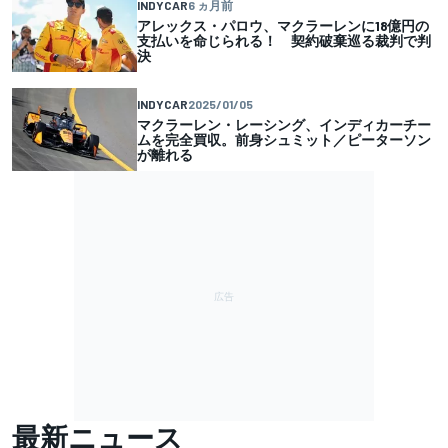
INDYCAR
6 ヵ月前
アレックス・パロウ、マクラーレンに18億円の
支払いを命じられる！ 契約破棄巡る裁判で判
決
INDYCAR
2025/01/05
マクラーレン・レーシング、インディカーチー
ムを完全買収。前身シュミット／ピーターソン
が離れる
最新ニュース