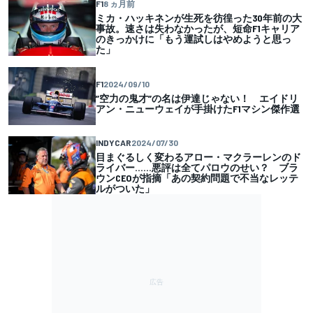
F1
8 ヵ月前
ミカ・ハッキネンが生死を彷徨った30年前の大
事故。速さは失わなかったが、短命F1キャリア
のきっかけに「もう運試しはやめようと思っ
た」
F1
2024/09/10
”空力の鬼才”の名は伊達じゃない！ エイドリ
アン・ニューウェイが手掛けたF1マシン傑作選
INDYCAR
2024/07/30
目まぐるしく変わるアロー・マクラーレンのド
ライバー……悪評は全てパロウのせい？ ブラ
ウンCEOが指摘「あの契約問題で不当なレッテ
ルがついた」