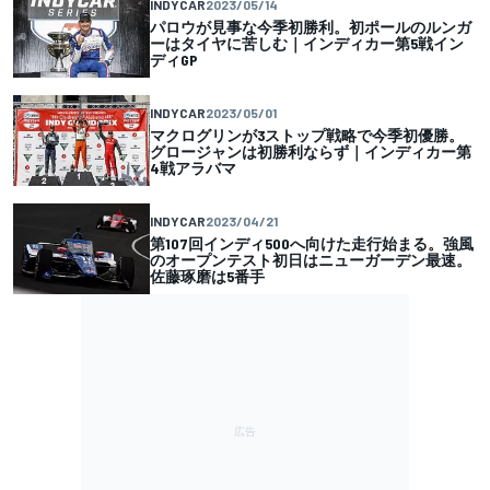
INDYCAR
2023/05/14
パロウが見事な今季初勝利。初ポールのルンガ
ーはタイヤに苦しむ｜インディカー第5戦イン
ディGP
INDYCAR
2023/05/01
マクログリンが3ストップ戦略で今季初優勝。
グロージャンは初勝利ならず｜インディカー第
4戦アラバマ
INDYCAR
2023/04/21
第107回インディ500へ向けた走行始まる。強風
のオープンテスト初日はニューガーデン最速。
佐藤琢磨は5番手