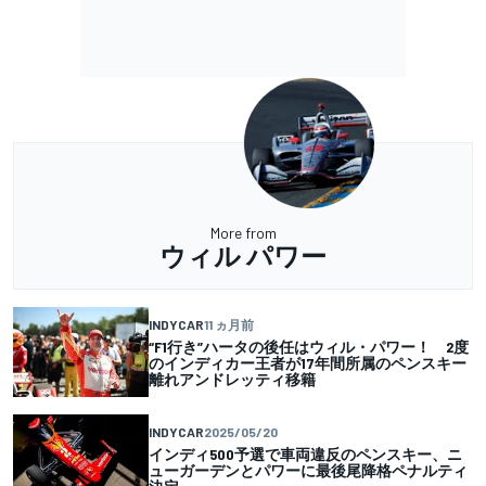
More from
ウィル パワー
INDYCAR
11 ヵ月前
“F1行き”ハータの後任はウィル・パワー！ 2度
のインディカー王者が17年間所属のペンスキー
離れアンドレッティ移籍
INDYCAR
2025/05/20
インディ500予選で車両違反のペンスキー、ニ
ューガーデンとパワーに最後尾降格ペナルティ