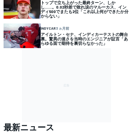
トップで立ち上がった最終ターン、しか
し……。0.02秒差で敗れ涙のマルーカス、イン
ディ500でまたも2位「これ以上何ができたか分
からない」
INDYCAR
3 ヵ月前
アイルトン・セナ、インディカーテストの舞台
裏。驚異の速さを当時のエンジニアが証言「あ
らゆる面で期待を裏切らなかった」
最新ニュース