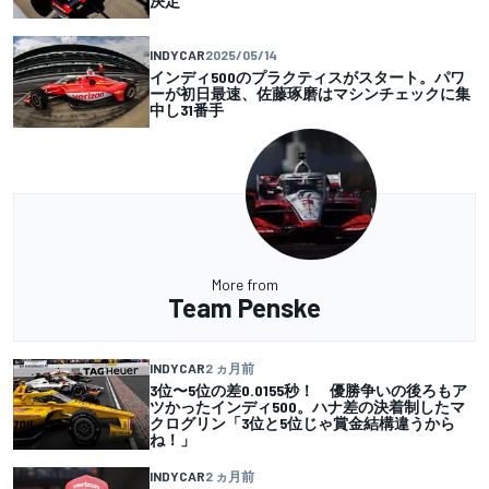
決定
INDYCAR
2025/05/14
インディ500のプラクティスがスタート。パワ
ーが初日最速、佐藤琢磨はマシンチェックに集
中し31番手
More from
Team Penske
INDYCAR
2 ヵ月前
3位〜5位の差0.0155秒！ 優勝争いの後ろもア
ツかったインディ500。ハナ差の決着制したマ
クログリン「3位と5位じゃ賞金結構違うから
ね！」
INDYCAR
2 ヵ月前