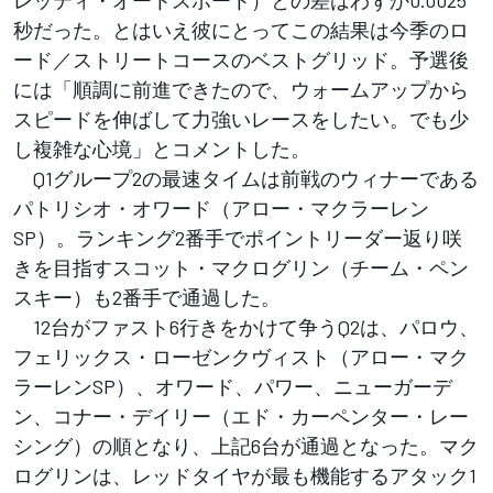
秒だった。とはいえ彼にとってこの結果は今季のロ
ード／ストリートコースのベストグリッド。予選後
には「順調に前進できたので、ウォームアップから
スピードを伸ばして力強いレースをしたい。でも少
し複雑な心境」とコメントした。
Q1グループ2の最速タイムは前戦のウィナーである
パトリシオ・オワード（アロー・マクラーレン
SP）。ランキング2番手でポイントリーダー返り咲
きを目指すスコット・マクログリン（チーム・ペン
スキー）も2番手で通過した。
12台がファスト6行きをかけて争うQ2は、パロウ、
フェリックス・ローゼンクヴィスト（アロー・マク
ラーレンSP）、オワード、パワー、ニューガーデ
ン、コナー・デイリー（エド・カーペンター・レー
シング）の順となり、上記6台が通過となった。マク
ログリンは、レッドタイヤが最も機能するアタック1