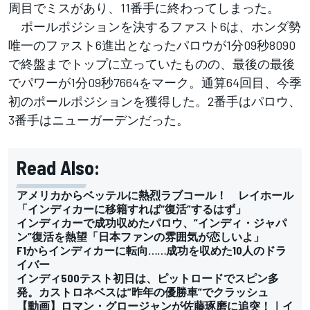
周目でミスがあり、11番手に終わってしまった。
ポールポジションを決するファスト6は、ホンダ勢
唯一のファスト6進出となったパロウが1分09秒8090
で終盤までトップに立っていたものの、最後の最後
でパワーが1分09秒7664をマーク。通算64回目、今季
初のポールポジションを獲得した。2番手はパロウ、
3番手はニューガーデンだった。
Read Also:
アメリカからベッテルに熱烈ラブコール！ レイホール
「インディカーに移籍すれば“復活”するはず」
インディカーで成功収めたパロウ、”インディ・ジャパ
ン”復活を熱望「日本ファンの雰囲気が恋しいよ」
F1からインディカーに転向……成功を収めた10人のドラ
イバー
インディ500テスト初日は、ピットロードでスピン多
発。カストロネベスは”昨年の優勝車”でクラッシュ
【動画】ロマン・グロージャンが佐藤琢磨に追突！｜イ