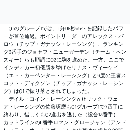
Q1のグループ1では、1分09秒5544を記録したパワ
ーが首位通過。ポイントリーダーのアレックス・パ
ロウ（チップ・ガナッシ・レーシング）、ランキン
グ3番手のジョセフ・ニューガーデン（チーム・ペン
スキー）らも順調にQ2に駒を進めた。一方、ここで
インディカー初優勝を挙げたリナス・ヴィーケイ
（エド・カーペンター・レーシング）と6度の王者ス
コット・ディクソン（チップ・ガナッシ・レーシン
グ）はQ1で振り落とされてしまった。
デイル・コイン・レーシングwithリック・ウェ
ア・レーシングの佐藤琢磨もQ1グループ1で7番手に
終わり、惜しくもQ2進出を逃した（総合13番手）。
カットラインの6番手ロマン・グロージャン（アンド
レッティ・オートスポート）との差はわずか0.0025