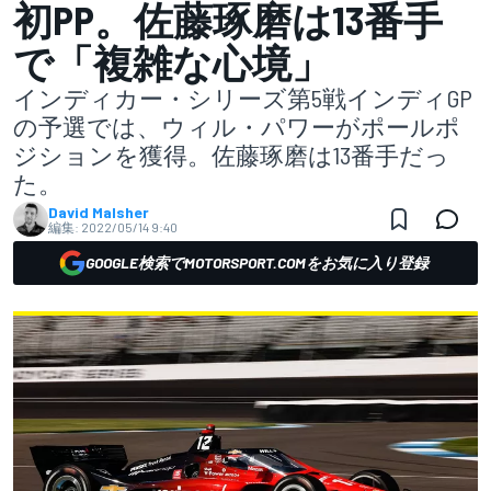
初PP。佐藤琢磨は13番手
で「複雑な心境」
インディカー・シリーズ第5戦インディGP
の予選では、ウィル・パワーがポールポ
ジションを獲得。佐藤琢磨は13番手だっ
た。
David Malsher
編集:
2022/05/14 9:40
GOOGLE検索でMOTORSPORT.COMをお気に入り登録