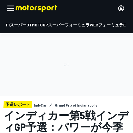
F1
スーパーGT
MOTOGP
スーパーフォーミュラ
WEC
フォーミュラE
予選レポート
IndyCar
Grand Prix of Indianapolis
インディカー第5戦インデ
ィGP予選：パワーが今季