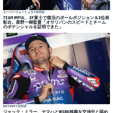
スーパーフォーミュラ
3 時間前
TEAM IMPUL、SF富士で復活のポールポジション＆2位表
彰台。星野一樹監督「オサリバンのスピードとチーム
のポテンシャルを証明できた」
MOTOGP
3 時間前
ジャック・ミラー、ヤマハとWSBK移籍を交渉中と認め