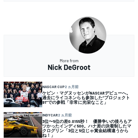
More from
Nick DeGroot
NASCAR CUP
2 ヵ月前
ケビン・マグヌッセンがNASCARデビューへ。
過去にライコネンらも参加した“プロジェクト
91”での参戦「非常に光栄なこと」
INDYCAR
2 ヵ月前
3位〜5位の差0.0155秒！ 優勝争いの後ろもア
ツかったインディ500。ハナ差の決着制したマ
クログリン「3位と5位じゃ賞金結構違うから
ね！」