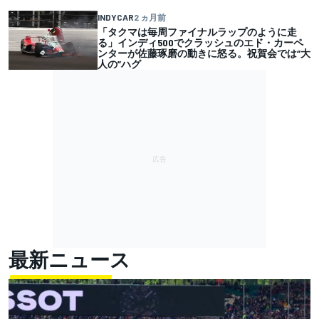
INDYCAR
2 ヵ月前
「タクマは毎周ファイナルラップのように走
る」インディ500でクラッシュのエド・カーペ
ンターが佐藤琢磨の動きに怒る。祝賀会では“大
人の”ハグ
最新ニュース