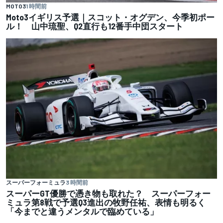
MOTO3
1 時間前
Moto3イギリス予選｜スコット・オグデン、今季初ポー
ル！ 山中琉聖、Q2直行も12番手中団スタート
スーパーフォーミュラ
3 時間前
スーパーGT優勝で憑き物も取れた？ スーパーフォー
ミュラ第8戦で予選Q3進出の牧野任祐、表情も明るく
「今までと違うメンタルで臨めている」