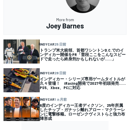
More from
Joey Barnes
INDYCAR
25 日前
トランプ米大統領、首都ワシントンD.C.でのイ
ンディカー開催をPR「普段ここをこんなスピー
ドで走ったら終身刑かもしれないが……」
INDYCAR
28 日前
インディカー・シリーズ専用ゲームタイトルが
久々登場！ iRacing開発で2027年初頭発売……
PS5、Xbox、PCに対応
INDYCAR
1 ヵ月前
6度のインディカー王者ディクソン、25年所属
したチップ・ガナッシ離れアロー・マクラーレ
ンに電撃移籍。ローゼンクヴィストらと強力布
陣形成