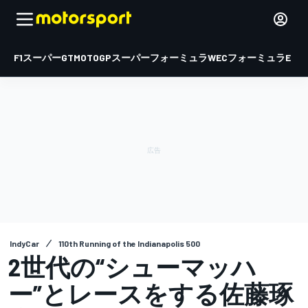
F1
スーパーGT
MOTOGP
スーパーフォーミュラ
WEC
フォーミュラE
IndyCar
110th Running of the Indianapolis 500
2世代の“シューマッハ
ー”とレースをする佐藤琢