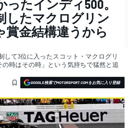
ったインディ500。
制したマクログリン
じゃ賞金結構違うから
を制して3位に入ったスコット・マクログリ
その時はその時」という気持ちで猛然と追
GOOGLE検索でMOTORSPORT.COMをお気に入り登録