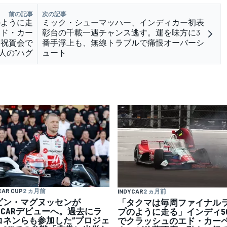
前の記事
次の記事
のように走
ミック・シューマッハー、インディカー初表
エド・カー
彰台の千載一遇チャンス逃す。運を味方に3
。祝賀会で
番手浮上も、無線トラブルで痛恨オーバーシ
人の”ハグ
ュート
CAR CUP
2 ヵ月前
INDYCAR
2 ヵ月前
ビン・マグヌッセンが
「タクマは毎周ファイナル
ASCARデビューへ。過去にラ
プのように走る」インディ50
コネンらも参加した“プロジェ
でクラッシュのエド・カー