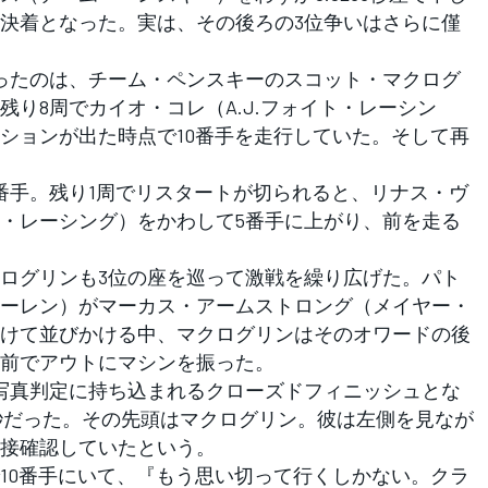
決着となった。実は、その後ろの3位争いはさらに僅
ったのは、チーム・ペンスキーのスコット・マクログ
り8周でカイオ・コレ（A.J.フォイト・レーシン
ションが出た時点で10番手を走行していた。そして再
手。残り1周でリスタートが切られると、リナス・ヴ
・レーシング）をかわして5番手に上がり、前を走る
ログリンも3位の座を巡って激戦を繰り広げた。パト
ーレン）がマーカス・アームストロング（メイヤー・
けて並びかける中、マクログリンはそのオワードの後
前でアウトにマシンを振った。
写真判定に持ち込まれるクローズドフィニッシュとな
55秒だった。その先頭はマクログリン。彼は左側を見なが
接確認していたという。
10番手にいて、『もう思い切って行くしかない。クラ