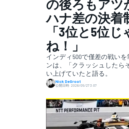
の後ろもアツか
ハナ差の決着
スーパーフォーミュラ
「3位と5位
ね！」
インディ500で僅差の戦い
ンは、「クラッシュしたら
い上げていたと語る。
スーパーGT
Nick DeGroot
公開日時:
2026/05/27 3:07