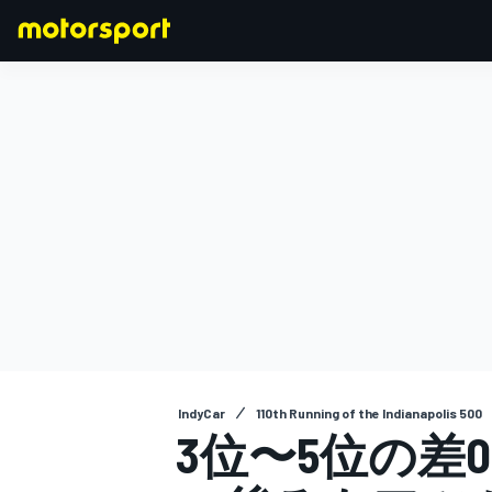
F1
MOTOGP
IndyCar
110th Running of the Indianapolis 500
3位〜5位の差0