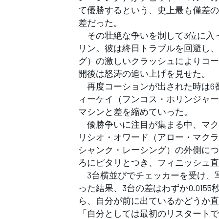
フォーミュラE
て優勝するという、史上最も僅差の
差だった。
その壮絶な争いを制して3位に入
リン。彼は終日トラブルを回避し、残
グ）の激しいクラッシュによりコー
開後は怒涛の追い上げを見せた。
再度コーションが出された時は6番
ィーケイ（フンコス・ホリンジャー
マシンと差を縮めていった。
優勝争いに注目が集まる中、マク
リシオ・オワード（アロー・マクラ
シャンク・レーシング）の外側につ
ろにピタリとつき、フィニッシュ直
3台横並びでチェッカーを受け、
った結果、3台の差はわずか0.01
ら、自分が前に出ているかどうか直
「自分としては最初のリスタートで