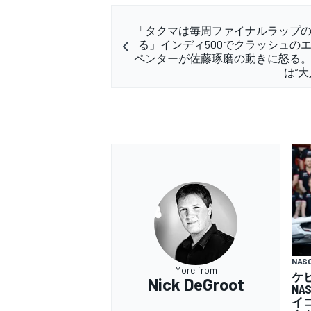
「タクマは毎周ファイナルラップ
る」インディ500でクラッシュの
ペンターが佐藤琢磨の動きに怒る
は“大
NAS
More from
ケ
Nick DeGroot
N
イ