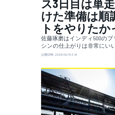
ス3日目は単
けた準備は順
スーパーフォーミュラ
トをやりたか
佐藤琢磨はインディ500の
シンの仕上がりは非常にい
公開日時:
2026/05/15 3:18
スーパーGT