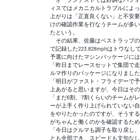
フォーミュラE
ィスではメカニカルトラブルによっ
上がりは「正直良くない」と不安要
けの確認作業を行なうチームが多い
たという。
その結果、佐藤はベストラップの22
で記録した223.828mphはト
予選に向けたマシンパッケージには
「昨日までレースセットで集団で走
ルマ作りのパッケージになりました
「明日がファスト・フライデーで予
上あがると思いますが、今日はその
「まだ6割、7割くらいのチームが
ーが上手く作り上げられていない自
をやりたかったのですが、そうする
がちゃんと働くのかを確認するため
「今日はクルマも調子を取り戻し、
とも全部でき、スピードも文句なし