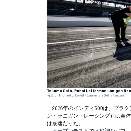
WEC
Takuma Sato, Rahal Letterman Lanigan Ra
写真：: Michael L. Levitt / Lumen via Getty Images
2026年のインディ500は、プラ
ン・ラニガン・レーシング）は全体
は最速だった。
オープンテストでは好調なパフォー