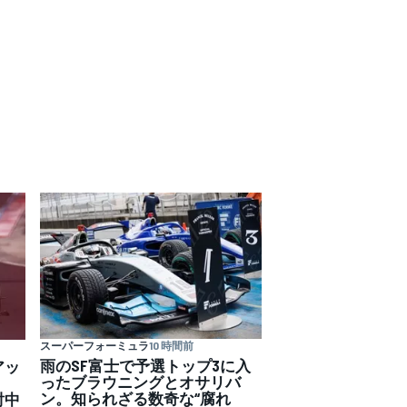
スーパーフォーミュラ
10 時間前
雨のSF富士で予選トップ3に入
アッ
ったブラウニングとオサリバ
ン。知られざる数奇な“腐れ
討中