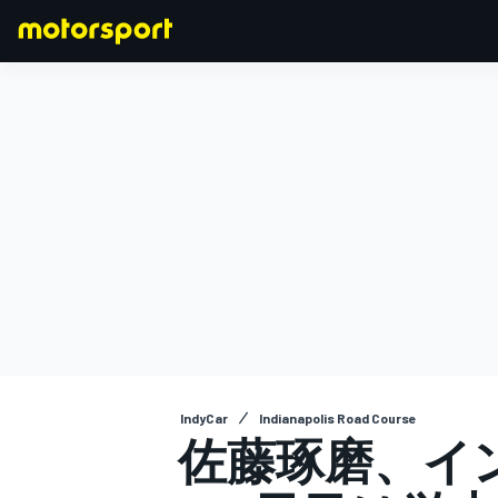
F1
MOTOGP
IndyCar
Indianapolis Road Course
佐藤琢磨、イン