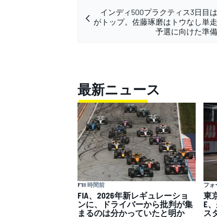
インディ500プラクティス3日目
がトップ。佐藤琢磨はトウなし単
予選に向けた準
最新ニュース
F1
8 時間前
フォ
FIA、2026年新レギュレーショ
東
ンに、ドライバーから批判が集
E
まるのは分かっていたと明か
ス