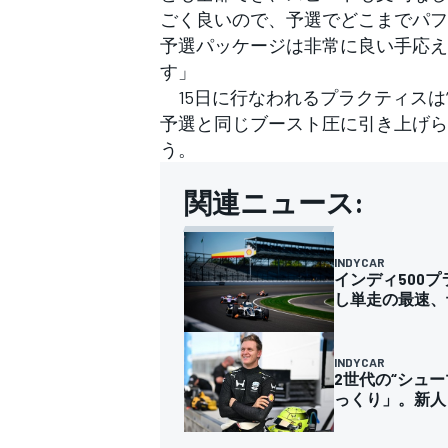
ごく良いので、予選でどこまでパフ
予選パッケージは非常に良い手応え
す」
15日に行なわれるプラクティスは
予選と同じブースト圧に引き上げら
う。
関連ニュース:
INDYCAR
インディ500
し単走の最速、
INDYCAR
2世代の“シュ
っくり」。新人
すべてのカテゴリー