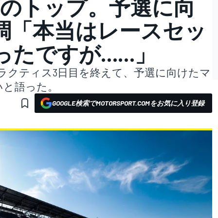
走のトップ。予選に向
調「本当はレースセッ
ったですが……」
プラクティス3日目を終えて、予選に向けたマ
いと語った。
GOOGLE検索でMOTORSPORT.COMをお気に入り登録