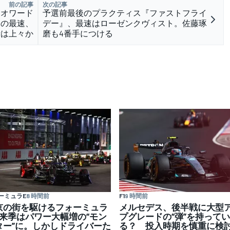
前の記事
次の記事
はオワード
予選前最後のプラクティス『ファストフライ
走の最速、
デー』、最速はローゼンクヴィスト。佐藤琢
備は上々か
磨も4番手につける
ーミュラE
8 時間前
F1
9 時間前
京の街を駆けるフォーミュラ
メルセデス、後半戦に大型
、来季はパワー大幅増の“モン
プグレードの“弾”を持ってい
ター”に。しかしドライバーた
る？ 投入時期を慎重に検