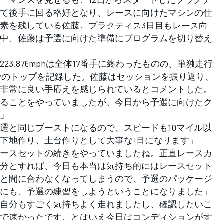
て後手に回る格好となり、レースに向けたマシンの仕
素を残している佐藤。プラクティス3日目もレース向
中、佐藤は予選に向けた準備にプログラムを切り替え
3.876mphは全体17番手に終わったものの、単独走行
ウなしでのトップを記録した。佐藤はセッションを振り返り、
非常に良い手応えを感じられているとコメントした。
ることをやっていましたが、今日から予選に向けたク
」
選と同じブーストになるので、スピードも10マイル以
下地作り、土台作りとして大事な1日になります」
レースセットの続きをやっていましたね。正直レースカ
分とすれば、今日も本当は気持ち的にはレースセット
と間に合わなくなってしまうので、予選のパッケージ
にも、予選の練習をしようということになりました」
自分もすごく気持ちよく走れましたし、確認したいこ
で速かったです。とはいえ今日はコンディションがす