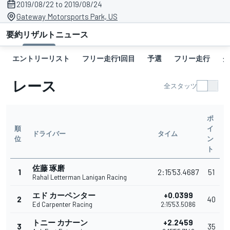
2019/08/22 to 2019/08/24
Gateway Motorsports Park, US
要約
リザルト
ニュース
エントリーリスト
フリー走行1回目
予選
フリー走行
グ
レース
全スタッツ
ポ
順
イ
ドライバー
タイム
位
ン
ト
佐藤 琢磨
1
2:15'53.4687
51
Rahal Letterman Lanigan Racing
エド カーペンター
+0.0399
2
40
Ed Carpenter Racing
2:15'53.5086
トニー カナーン
+2.2459
3
35