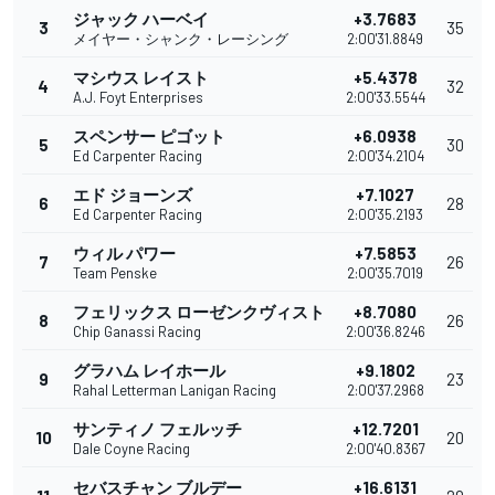
ジャック ハーベイ
+3.7683
3
35
メイヤー・シャンク・レーシング
2:00'31.8849
マシウス レイスト
+5.4378
4
32
A.J. Foyt Enterprises
2:00'33.5544
スペンサー ピゴット
+6.0938
5
30
Ed Carpenter Racing
2:00'34.2104
エド ジョーンズ
+7.1027
6
28
Ed Carpenter Racing
2:00'35.2193
ウィル パワー
+7.5853
7
26
Team Penske
2:00'35.7019
フェリックス ローゼンクヴィスト
+8.7080
8
26
Chip Ganassi Racing
2:00'36.8246
グラハム レイホール
+9.1802
9
23
Rahal Letterman Lanigan Racing
2:00'37.2968
サンティノ フェルッチ
+12.7201
10
20
Dale Coyne Racing
2:00'40.8367
セバスチャン ブルデー
+16.6131