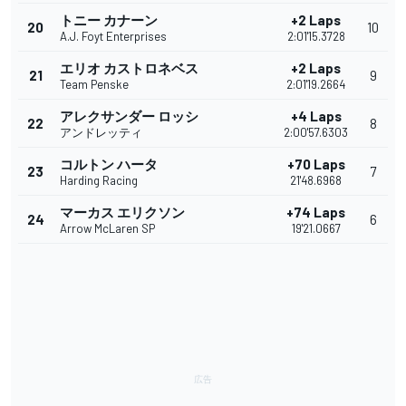
トニー カナーン
+2 Laps
20
10
A.J. Foyt Enterprises
2:01'15.3728
エリオ カストロネベス
+2 Laps
21
9
Team Penske
2:01'19.2664
アレクサンダー ロッシ
+4 Laps
22
8
アンドレッティ
2:00'57.6303
コルトン ハータ
+70 Laps
23
7
Harding Racing
21'48.6968
マーカス エリクソン
+74 Laps
24
6
Arrow McLaren SP
19'21.0667