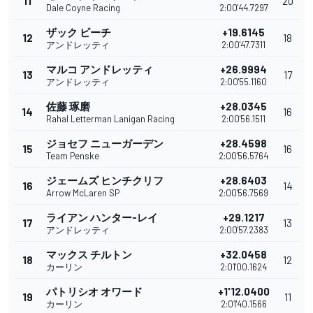
11
20
Dale Coyne Racing
2:00'44.7297
ザック ビーチ
+19.6145
12
18
アンドレッティ
2:00'47.7311
マルコ アンドレッティ
+26.9994
13
17
アンドレッティ
2:00'55.1160
佐藤 琢磨
+28.0345
14
16
Rahal Letterman Lanigan Racing
2:00'56.1511
ジョセフ ニューガーデン
+28.4598
15
16
Team Penske
2:00'56.5764
ジェームズ ヒンチクリフ
+28.6403
16
14
Arrow McLaren SP
2:00'56.7569
ライアン ハンター-レイ
+29.1217
17
13
アンドレッティ
2:00'57.2383
マックス チルトン
+32.0458
18
12
カーリン
2:01'00.1624
パトリシオ オワード
+1'12.0400
19
11
カーリン
2:01'40.1566