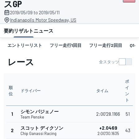
スGP
2019/05/09 to 2019/05/11
Indianapolis Motor Speedway, US
要約
リザルト
ニュース
エントリーリスト
フリー走行1回目
フリー走行2回目
Q1-G
レース
全スタッツ
ポ
順
イ
ドライバー
タイム
位
ン
ト
シモン パジェノー
1
2:00'28.1166
51
Team Penske
スコット ディクソン
+2.0469
2
43
Chip Ganassi Racing
2:00'30.1635