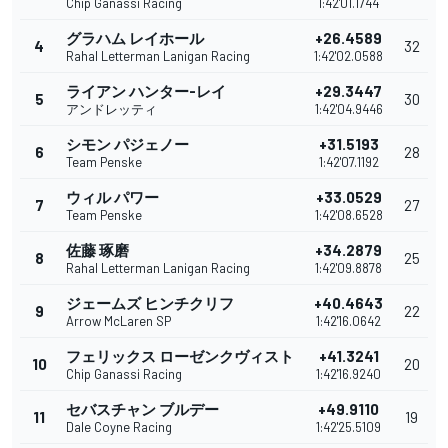
Chip Ganassi Racing
1:42'01.1744
グラハム レイホール
+26.4589
4
32
Rahal Letterman Lanigan Racing
1:42'02.0588
ライアン ハンター-レイ
+29.3447
5
30
アンドレッティ
1:42'04.9446
シモン パジェノー
+31.5193
6
28
Team Penske
1:42'07.1192
ウィル パワー
+33.0529
7
27
Team Penske
1:42'08.6528
佐藤 琢磨
+34.2879
8
25
Rahal Letterman Lanigan Racing
1:42'09.8878
ジェームズ ヒンチクリフ
+40.4643
9
22
Arrow McLaren SP
1:42'16.0642
フェリックス ローゼンクヴィスト
+41.3241
10
20
Chip Ganassi Racing
1:42'16.9240
セバスチャン ブルデー
+49.9110
11
19
Dale Coyne Racing
1:42'25.5109