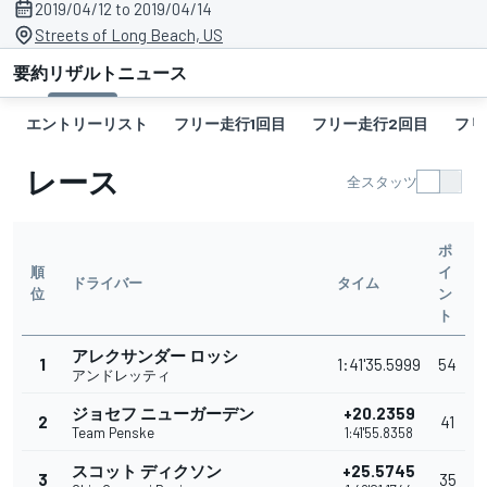
2019/04/12 to 2019/04/14
Streets of Long Beach, US
要約
リザルト
ニュース
エントリーリスト
フリー走行1回目
フリー走行2回目
フリ
レース
全スタッツ
ポ
順
イ
ドライバー
タイム
位
ン
ト
アレクサンダー ロッシ
1
1:41'35.5999
54
アンドレッティ
ジョセフ ニューガーデン
+20.2359
2
41
Team Penske
1:41'55.8358
スコット ディクソン
+25.5745
3
35