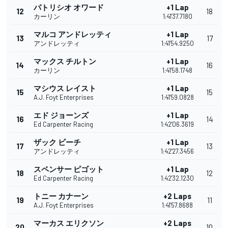
パトリシオ オワード
+1 Lap
12
18
カーリン
1:41'37.7180
マルコ アンドレッティ
+1 Lap
13
17
アンドレッティ
1:41'54.9250
マックス チルトン
+1 Lap
14
16
カーリン
1:41'58.1748
マシウス レイスト
+1 Lap
15
15
A.J. Foyt Enterprises
1:41'59.0828
エド ジョーンズ
+1 Lap
16
14
Ed Carpenter Racing
1:42'06.3619
ザック ビーチ
+1 Lap
17
13
アンドレッティ
1:42'27.3456
スペンサー ピゴット
+1 Lap
18
12
Ed Carpenter Racing
1:42'32.1230
トニー カナーン
+2 Laps
19
11
A.J. Foyt Enterprises
1:41'57.8688
マーカス エリクソン
+2 Laps
20
10