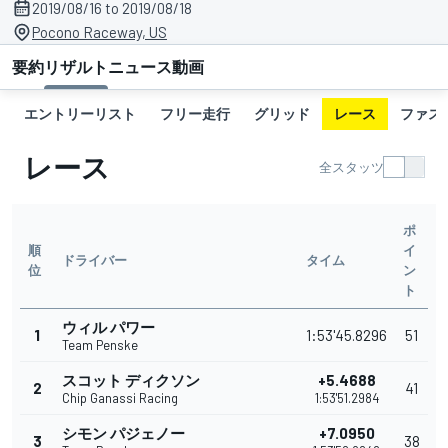
2019/08/16 to 2019/08/18
Pocono Raceway, US
要約
リザルト
ニュース
動画
エントリーリスト
フリー走行
グリッド
レース
ファス
レース
全スタッツ
ポ
順
イ
ドライバー
タイム
位
ン
ト
ウィル パワー
1
1:53'45.8296
51
Team Penske
スコット ディクソン
+5.4688
2
41
Chip Ganassi Racing
1:53'51.2984
シモン パジェノー
+7.0950
3
38