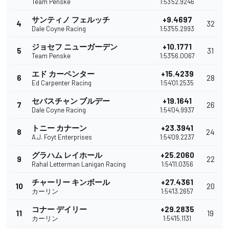
Team Penske
1:53'52.9246
サンティノ フェルッチ
+9.4697
4
32
Dale Coyne Racing
1:53'55.2993
ジョセフ ニューガーデン
+10.1771
5
31
Team Penske
1:53'56.0067
エド カーペンター
+15.4239
6
28
Ed Carpenter Racing
1:54'01.2535
セバスチャン ブルデー
+19.1641
7
26
Dale Coyne Racing
1:54'04.9937
トニー カナーン
+23.3941
8
24
A.J. Foyt Enterprises
1:54'09.2237
グラハム レイホール
+25.2060
9
22
Rahal Letterman Lanigan Racing
1:54'11.0356
チャーリー キンボール
+27.4361
10
20
カーリン
1:54'13.2657
コナー デイリー
+29.2835
11
19
カーリン
1:54'15.1131