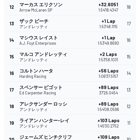
マーカス エリクソン
+32.6051
12
18
Arrow McLaren SP
1:54'18.4347
ザック ビーチ
+1 Lap
13
17
アンドレッティ
1:53'48.1115
マシウス レイスト
+1 Lap
14
16
A.J. Foyt Enterprises
1:53'49.8690
マルコ アンドレッティ
+2 Laps
15
15
アンドレッティ
1:53'58.1031
コルトン ハータ
+56 Laps
16
14
Harding Racing
1:06'37.5157
スペンサー ピゴット
+89 Laps
17
13
Ed Carpenter Racing
37'26.0454
アレクサンダー ロッシ
+89 Laps
18
12
アンドレッティ
1:54'08.0596
ライアン ハンター-レイ
+103 Laps
19
11
アンドレッティ
1:45'30.2752
ジェームズ ヒンチクリフ
+109 Laps
20
10