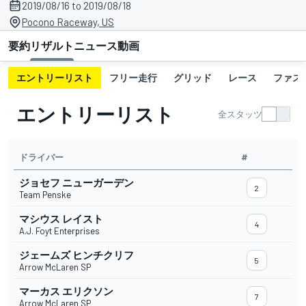
2019/08/16 to 2019/08/18
Pocono Raceway, US
要約
リザルト
ニュース
動画
エントリーリスト
フリー走行
グリッド
レース
ファス
エントリーリスト
全スタッツ
ドライバー
#
ジョセフ ニューガーデン
2
Team Penske
マシウス レイスト
4
A.J. Foyt Enterprises
ジェームズ ヒンチクリフ
5
Arrow McLaren SP
マーカス エリクソン
7
Arrow McLaren SP