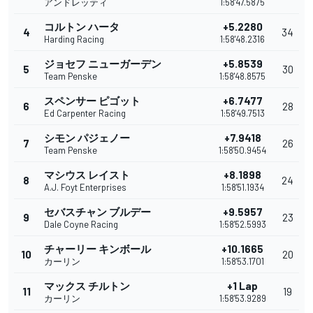
アンドレッティ
1:58'47.5875
コルトン ハータ
+5.2280
4
34
Harding Racing
1:58'48.2316
ジョセフ ニューガーデン
+5.8539
5
30
Team Penske
1:58'48.8575
スペンサー ピゴット
+6.7477
6
28
Ed Carpenter Racing
1:58'49.7513
シモン パジェノー
+7.9418
7
26
Team Penske
1:58'50.9454
マシウス レイスト
+8.1898
8
24
A.J. Foyt Enterprises
1:58'51.1934
セバスチャン ブルデー
+9.5957
9
23
Dale Coyne Racing
1:58'52.5993
チャーリー キンボール
+10.1665
10
20
カーリン
1:58'53.1701
マックス チルトン
+1 Lap
11
19
カーリン
1:58'53.9289