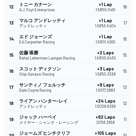
トニー カナーン
+1 Lap
12
18
A.J. Foyt Enterprises
1:58'55.0491
マルコ アンドレッティ
+1 Lap
13
17
アンドレッティ
1:58'55.5404
エド ジョーンズ
+1 Lap
14
16
Ed Carpenter Racing
1:59'01.4265
佐藤 琢磨
+2 Laps
15
15
Rahal Letterman Lanigan Racing
1:59'00.6430
スコット ディクソン
+3 Laps
16
15
Chip Ganassi Racing
1:58'55.3338
サンティノ フェルッチ
+9 Laps
17
13
Dale Coyne Racing
1:50'17.2883
ライアン ハンター-レイ
+24 Laps
18
12
アンドレッティ
1:50'28.6399
ジャック ハーベイ
+92 Laps
19
11
メイヤー・シャンク・レーシング
20'58.3958
ジェームズ ヒンチクリフ
+105 Laps
20
10