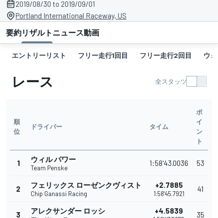
2019/08/30 to 2019/09/01
Portland International Raceway, US
要約
リザルト
ニュース
動画
エントリーリスト
フリー走行1回目
フリー走行2回目
ウォ
レース
全スタッツ
ポ
順
イ
ドライバー
タイム
位
ン
ト
ウィル パワー
1
1:58'43.0036
53
Team Penske
フェリックス ローゼンクヴィスト
+2.7885
2
41
Chip Ganassi Racing
1:58'45.7921
アレクサンダー ロッシ
+4.5839
3
35