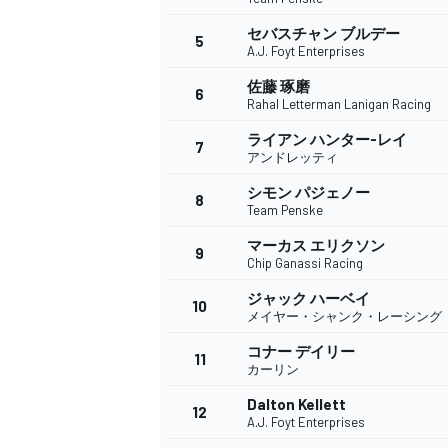
セバスチャン ブルデー
5
A.J. Foyt Enterprises
佐藤 琢磨
6
WEC
Rahal Letterman Lanigan Racing
ライアン ハンター-レイ
7
アンドレッティ
シモン パジェノー
8
Team Penske
マーカス エリクソン
9
Chip Ganassi Racing
ジャック ハーベイ
10
メイヤー・シャンク・レーシング
コナー デイリー
11
カーリン
Dalton Kellett
12
A.J. Foyt Enterprises