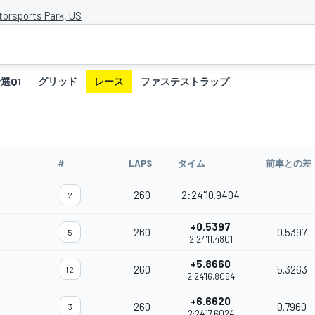
orsports Park, US
選Q1
グリッド
レース
ファステストラップ
#
LAPS
タイム
前車との差
260
2:24'10.9404
2
+0.5397
260
0.5397
5
2:24'11.4801
+5.8660
260
5.3263
12
2:24'16.8064
+6.6620
260
0.7960
3
2:24'17.6024