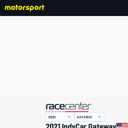
F1
MOTOGP
主催
GATEWAY
2021 IndyCar Gateway