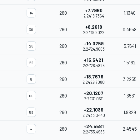
+7.7960
260
1.1340
14
2:24'18.7364
+8.2618
260
0.4658
30
2:24'19.2022
+14.0259
260
5.7641
28
2:24'24.9663
+15.5421
260
1.5162
22
2:24'26.4825
+18.7676
260
3.2255
8
2:24'29.7080
+20.1207
260
1.3531
60
2:24'31.0611
+22.1036
260
1.9829
59
2:24'33.0440
+24.5581
260
2.4545
4
2:24'35.4985