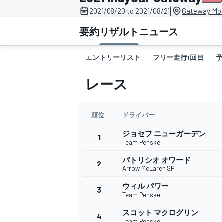
|
2021/08/20 to 2021/08/21
Gateway Mot
スーパーフォーミュラ
要約
リザルト
ニュース
エントリーリスト
フリー走行1回目
予
レース
順位
ドライバー
ジョセフ ニューガーデン
スーパーGT
1
Team Penske
パトリシオ オワード
2
Arrow McLaren SP
ウィル パワー
3
Team Penske
スコット マクログリン
4
Team Penske