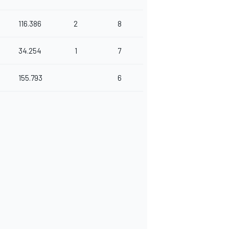
116.386
2
8
34.254
1
7
155.793
6