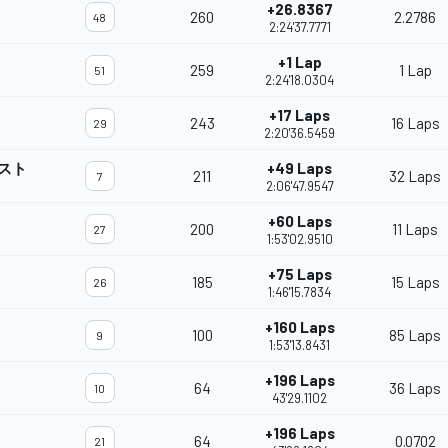
+26.8367
260
2.2786
48
2:24'37.7771
+1 Lap
259
1 Lap
51
2:24'18.0304
+17 Laps
243
16 Laps
29
2:20'36.5459
スト
+49 Laps
211
32 Laps
7
2:06'47.9547
+60 Laps
200
11 Laps
27
1:53'02.9510
+75 Laps
185
15 Laps
26
1:46'15.7834
+160 Laps
100
85 Laps
9
1:53'13.8431
+196 Laps
64
36 Laps
10
43'29.1102
+196 Laps
64
0.0702
21