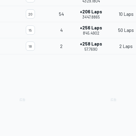
43'29.1804
+206 Laps
54
10 Laps
20
34'47.8865
+256 Laps
4
50 Laps
15
8'45.4902
+258 Laps
2
2 Laps
18
57.7690