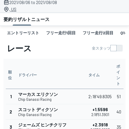
2021/08/06 to 2021/08/08
, US
要約
リザルト
ニュース
エントリーリスト
フリー走行1回目
フリー走行2回目
Q1-G
レース
全スタッツ
ポ
順
イ
ドライバー
タイム
位
ン
ト
マーカス エリクソン
1
2:18'49.8305
51
Chip Ganassi Racing
スコット ディクソン
+1.5596
2
40
Chip Ganassi Racing
2:18'51.3901
ジェームズ ヒンチクリフ
+2.3918
3
35