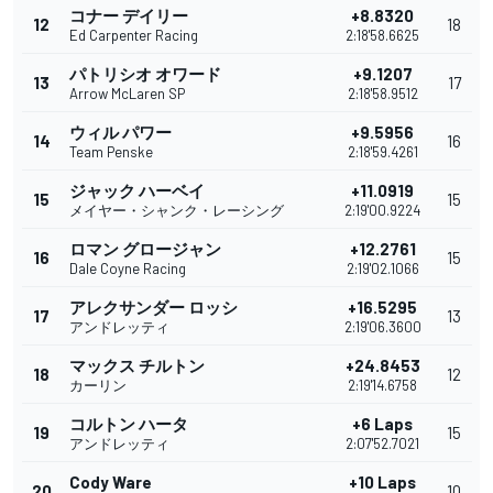
コナー デイリー
+8.8320
12
18
Ed Carpenter Racing
2:18'58.6625
パトリシオ オワード
+9.1207
13
17
Arrow McLaren SP
2:18'58.9512
ウィル パワー
+9.5956
14
16
Team Penske
2:18'59.4261
ジャック ハーベイ
+11.0919
15
15
メイヤー・シャンク・レーシング
2:19'00.9224
ロマン グロージャン
+12.2761
16
15
Dale Coyne Racing
2:19'02.1066
アレクサンダー ロッシ
+16.5295
17
13
アンドレッティ
2:19'06.3600
マックス チルトン
+24.8453
18
12
カーリン
2:19'14.6758
コルトン ハータ
+6 Laps
19
15
アンドレッティ
2:07'52.7021
Cody Ware
+10 Laps
20
10