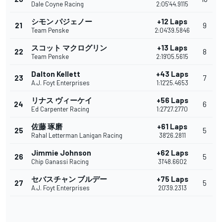
Dale Coyne Racing
2:05'44.9115
シモン パジェノー
+12 Laps
21
9
Team Penske
2:04'39.5846
スコット マクログリン
+13 Laps
22
8
Team Penske
2:19'05.5615
Dalton Kellett
+43 Laps
23
7
A.J. Foyt Enterprises
1:12'25.4653
リナス ヴィーケイ
+56 Laps
24
6
Ed Carpenter Racing
1:27'27.2770
佐藤 琢磨
+61 Laps
25
5
Rahal Letterman Lanigan Racing
38'26.2811
Jimmie Johnson
+62 Laps
26
5
Chip Ganassi Racing
31'48.6602
セバスチャン ブルデー
+75 Laps
27
5
A.J. Foyt Enterprises
20'39.2313