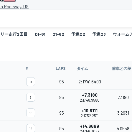
a Raceway, US
フリー走行2回目
Q1-G1
Q1-G2
予選Q2
予選Q3
ウォーム
#
LAPS
タイム
前車との差
95
2:17'41.6400
9
+7.3180
95
7.3180
3
2:17'48.9580
+10.6111
95
3.2931
10
2:17'52.2511
+14.6669
95
4.0558
12
2:17'56.3069