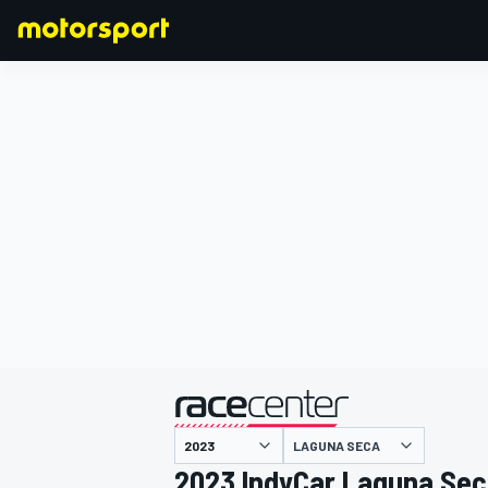
F1
MOTOGP
主催
LAGUNA SECA
2023 IndyCar Laguna Se