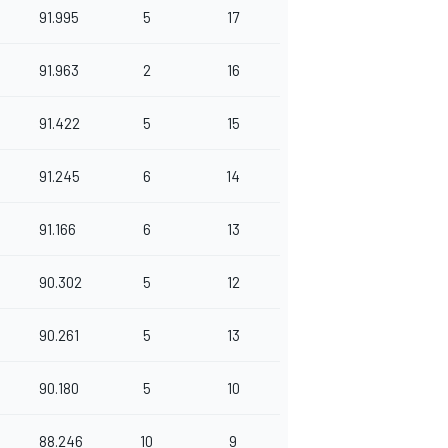
91.995
5
17
91.963
2
16
91.422
5
15
91.245
6
14
91.166
6
13
90.302
5
12
90.261
5
13
90.180
5
10
88.246
10
9