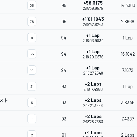
+58.3175
95
14.3300
06
2:18'39.9575
+1'01.1843
95
2.8668
78
2:18'42.8243
+1 Lap
94
1 Lap
8
2:18'03.9834
+1 Lap
94
16.1042
55
2:18'20.0876
+1 Lap
94
7.1672
14
2:18'27.2548
+2 Laps
93
1 Lap
21
2:18'17.4950
スト
+2 Laps
93
3.8346
6
2:18'21.3296
+2 Laps
93
7.4387
18
2:18'28.7683
+4 Laps
91
2 Laps
2