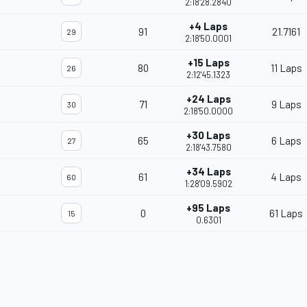
2:18'28.2840
+4 Laps
91
21.7161
29
2:18'50.0001
+15 Laps
80
11 Laps
26
2:12'45.1323
+24 Laps
71
9 Laps
30
2:18'50.0000
+30 Laps
65
6 Laps
27
2:18'43.7580
+34 Laps
61
4 Laps
60
1:28'09.5902
+95 Laps
0
61 Laps
15
0.6301