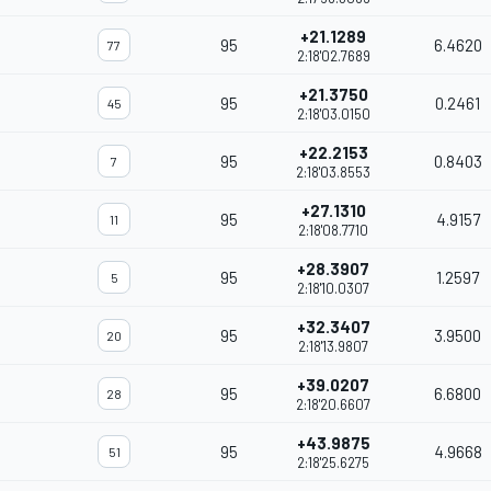
+21.1289
95
6.4620
77
2:18'02.7689
+21.3750
95
0.2461
45
2:18'03.0150
+22.2153
95
0.8403
7
2:18'03.8553
+27.1310
95
4.9157
11
2:18'08.7710
+28.3907
95
1.2597
5
2:18'10.0307
+32.3407
95
3.9500
20
2:18'13.9807
+39.0207
95
6.6800
28
2:18'20.6607
+43.9875
95
4.9668
51
2:18'25.6275