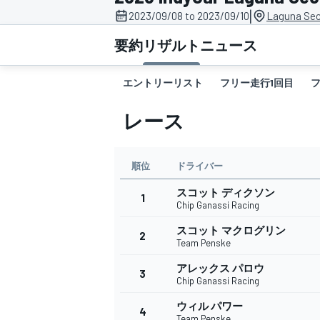
|
2023/09/08 to 2023/09/10
Laguna Sec
スーパーフォーミュラ
要約
リザルト
ニュース
エントリーリスト
フリー走行1回目
レース
順位
ドライバー
スコット ディクソン
スーパーGT
1
Chip Ganassi Racing
スコット マクログリン
2
Team Penske
アレックス パロウ
3
Chip Ganassi Racing
ウィル パワー
4
Team Penske