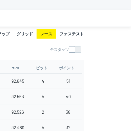
アップ
グリッド
レース
ファステストラップ
全スタッツ
MPH
ピット
ポイント
92.645
4
51
92.563
5
40
92.526
2
38
92.480
5
32