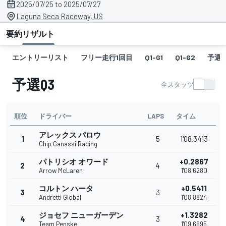
2025/07/25 to 2025/07/27
Laguna Seca Raceway, US
要約
リザルト
エントリーリスト
フリー走行1回目
Q1-G1
Q1-G2
予選Q
予選Q3
全スタッツ
順位
ドライバー
LAPS
タイム
アレックス パロウ
1
5
1'08.3413
Chip Ganassi Racing
パトリシオ オワード
+0.2867
2
4
Arrow McLaren
1'08.6280
コルトン ハータ
+0.5411
3
3
Andretti Global
1'08.8824
ジョセフ ニューガーデン
+1.3282
4
3
Team Penske
1'09.6695