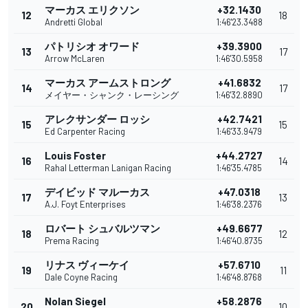
マーカス エリクソン
+32.1430
12
18
Andretti Global
1:46'23.3488
パトリシオ オワード
+39.3900
13
17
Arrow McLaren
1:46'30.5958
マーカス アームストロング
+41.6832
14
17
メイヤー・シャンク・レーシング
1:46'32.8890
アレクサンダー ロッシ
+42.7421
15
15
Ed Carpenter Racing
1:46'33.9479
Louis Foster
+44.2727
16
14
Rahal Letterman Lanigan Racing
1:46'35.4785
デイビッド マルーカス
+47.0318
17
13
A.J. Foyt Enterprises
1:46'38.2376
ロバート シュバルツマン
+49.6677
18
12
Prema Racing
1:46'40.8735
リナス ヴィーケイ
+57.6710
19
11
Dale Coyne Racing
1:46'48.8768
Nolan Siegel
+58.2876
20
10