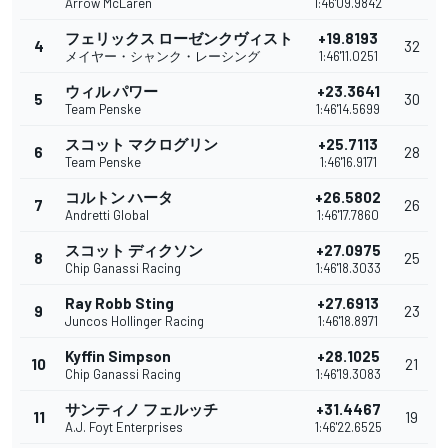
Arrow McLaren
1:46'09.9842
フェリックス ローゼンクヴィスト
+19.8193
4
32
メイヤー・シャンク・レーシング
1:46'11.0251
ウィル パワー
+23.3641
5
30
Team Penske
1:46'14.5699
スコット マクログリン
+25.7113
6
28
Team Penske
1:46'16.9171
コルトン ハータ
+26.5802
7
26
Andretti Global
1:46'17.7860
スコット ディクソン
+27.0975
8
25
Chip Ganassi Racing
1:46'18.3033
Ray Robb Sting
+27.6913
9
23
Juncos Hollinger Racing
1:46'18.8971
Kyffin Simpson
+28.1025
10
21
Chip Ganassi Racing
1:46'19.3083
サンティノ フェルッチ
+31.4467
11
19
A.J. Foyt Enterprises
1:46'22.6525