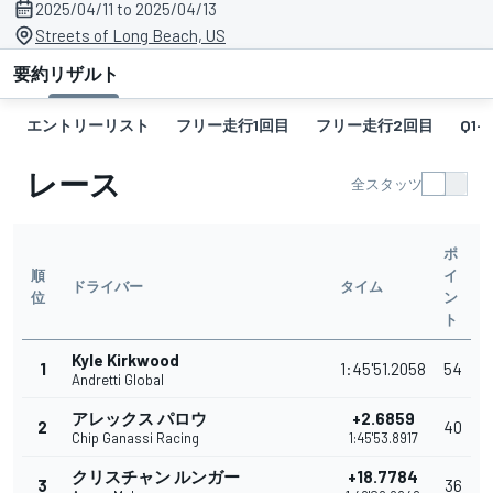
2025/04/11 to 2025/04/13
Streets of Long Beach, US
要約
リザルト
エントリーリスト
フリー走行1回目
フリー走行2回目
Q1-G
レース
全スタッツ
ポ
順
イ
ドライバー
タイム
位
ン
ト
Kyle Kirkwood
1
1:45'51.2058
54
Andretti Global
アレックス パロウ
+2.6859
2
40
Chip Ganassi Racing
1:45'53.8917
クリスチャン ルンガー
+18.7784
3
36