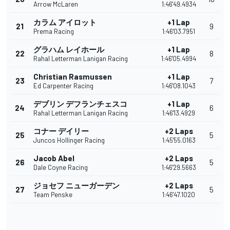
Arrow McLaren
1:46'49.4934
カラム アイロット
+1 Lap
21
9
Prema Racing
1:46'03.7951
グラハム レイホール
+1 Lap
22
8
Rahal Letterman Lanigan Racing
1:46'05.4994
Christian Rasmussen
+1 Lap
23
7
Ed Carpenter Racing
1:46'08.1043
デブリン デフランチェスコ
+1 Lap
24
6
Rahal Letterman Lanigan Racing
1:46'13.4929
コナー デイリー
+2 Laps
25
5
Juncos Hollinger Racing
1:45'55.0163
Jacob Abel
+2 Laps
26
5
Dale Coyne Racing
1:46'29.5663
ジョセフ ニューガーデン
+2 Laps
27
5
Team Penske
1:46'47.1020