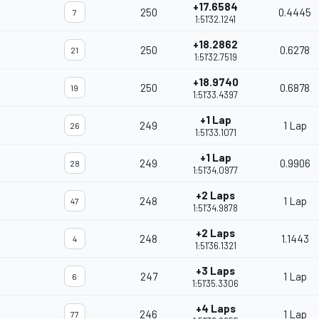
+17.6584
250
0.4445
7
1:51'32.1241
+18.2862
250
0.6278
21
1:51'32.7519
+18.9740
250
0.6878
19
1:51'33.4397
+1 Lap
249
1 Lap
26
1:51'33.1071
+1 Lap
249
0.9906
28
1:51'34.0977
+2 Laps
248
1 Lap
47
1:51'34.9878
+2 Laps
248
1.1443
4
1:51'36.1321
+3 Laps
247
1 Lap
6
1:51'35.3306
+4 Laps
246
1 Lap
77