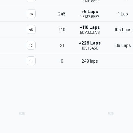
1:51'36.8855
+5 Laps
245
1 Lap
76
1:51'32.6567
+110 Laps
140
105 Laps
45
1:02'03.3776
+229 Laps
21
119 Laps
10
10'51.5430
0
249 laps
18