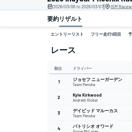
|
2026/03/06 to 2026/03/07
ISM Racew
スーパーフォーミュラ
要約
リザルト
エントリーリスト
フリー走行1回目
レース
順位
ドライバー
ジョセフ ニューガーデン
スーパーGT
1
Team Penske
Kyle Kirkwood
2
Andretti Global
デイビッド マルーカス
3
Team Penske
パトリシオ オワード
4
Arrow McLaren