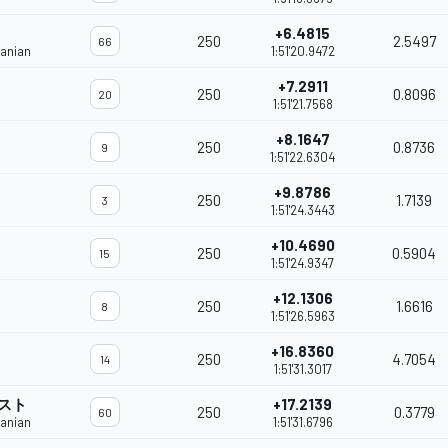
+6.4815
250
2.5497
66
janian
1:51'20.9472
+7.2911
250
0.8096
20
1:51'21.7568
+8.1647
250
0.8736
9
1:51'22.6304
+9.8786
250
1.7139
3
1:51'24.3443
+10.4690
250
0.5904
15
1:51'24.9347
+12.1306
250
1.6616
8
1:51'26.5963
+16.8360
250
4.7054
14
1:51'31.3017
スト
+17.2139
250
0.3779
60
janian
1:51'31.6796