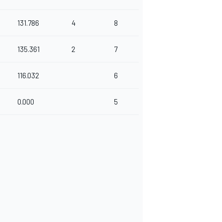
131.786
4
8
135.361
2
7
116.032
6
0.000
5