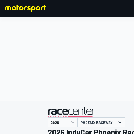
F1
MOTOGP
主催
PHOENIX RACEWAY
2026 IndyCar Phoenix R