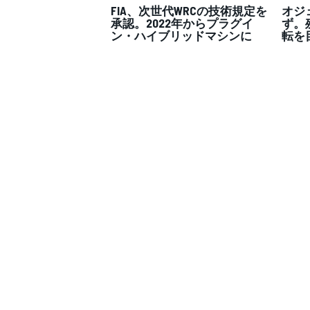
FIA、次世代WRCの技術規定を
オジ
承認。2022年からプラグイ
ず。
ン・ハイブリッドマシンに
転を
WEC