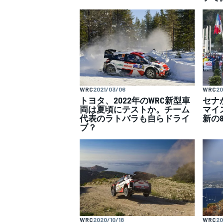
スーパーフォーミュラ
WRC
2021/03/06
WRC
20
トヨタ、2022年のWRC新型車
セナ
両は夏頃にテストか。チーム
マイ
代表のラトバラも自らドライ
新の
ブ？
スーパーGT
WRC
2020/10/18
WRC
20