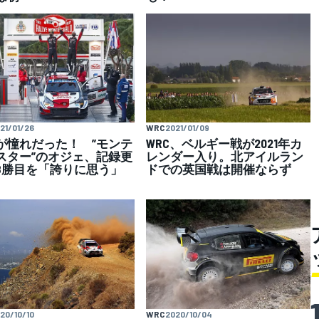
21/01/26
WRC
2021/01/09
が憧れだった！ ”モンテ
WRC、ベルギー戦が2021年カ
スター”のオジェ、記録更
レンダー入り。北アイルラン
8勝目を「誇りに思う」
ドでの英国戦は開催ならず
20/10/10
WRC
2020/10/04