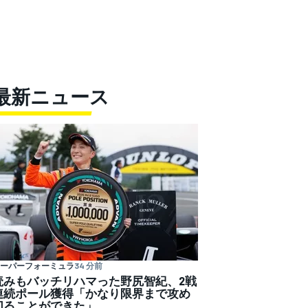
最新ニュース
ーパーフォーミュラ
34 分前
読みもバッチリハマった野尻智紀、2戦
連続ポール獲得「かなり限界まで攻め
切ることができた」