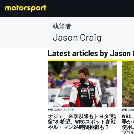
執筆者
Jason Craig
Latest articles by Jason 
F1
MOTOGP
WRC
2021/05/31
WRC
20
オジェ、来季以降もトヨタ“残
WR
留”を希望。WRCスポット参戦
季か
やル・マン24時間挑戦も？
使用
プで