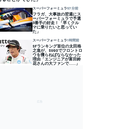
スーパーフォーミュラ
57 分前
フラガ、大事故の翌週にス
ーパーフォーミュラで予選
3番手の好走！「早くクル
マに乗りたいと思ってい
た」
スーパーフォーミュラ
1 時間前
SFランキング首位の太田格
之進が、SUGOでフロントロ
ウを獲らねばならなかった
理由「エンジニアが富田鈴
花さんの大ファンで……」