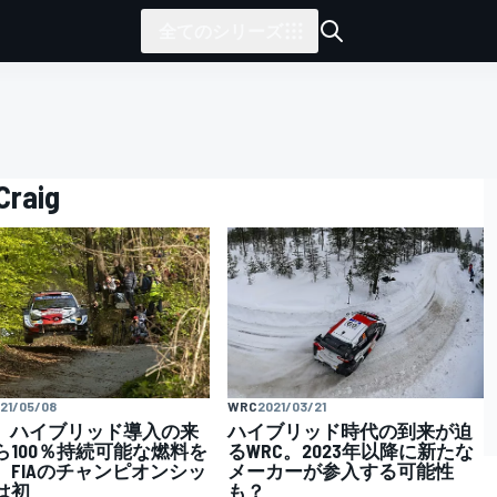
全てのシリーズ
Craig
21/05/08
WRC
2021/03/21
C、ハイブリッド導入の来
ハイブリッド時代の到来が迫
ら100％持続可能な燃料を
るWRC。2023年以降に新たな
。FIAのチャンピオンシッ
メーカーが参入する可能性
は初
も？