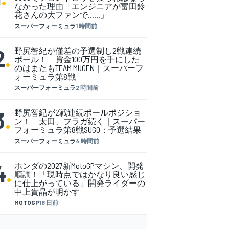
なかった理由「エンジニアが富田鈴
花さんの大ファンで……」
スーパーフォーミュラ
1 時間前
2
.
野尻智紀が僅差の予選制し2戦連続
ポール！ 賞金100万円を手にした
のはまたもTEAM MUGEN｜スーパーフ
ォーミュラ第8戦
スーパーフォーミュラ
2 時間前
3
.
野尻智紀が2戦連続ポールポジショ
ン！ 太田、フラガ続く｜スーパー
フォーミュラ第8戦SUGO：予選結果
スーパーフォーミュラ
4 時間前
4
.
ホンダの2027新MotoGPマシン、開発
順調！「現時点ではかなり良い感じ
に仕上がっている」開発ライダーの
中上貴晶が明かす
MOTOGP
16 日前