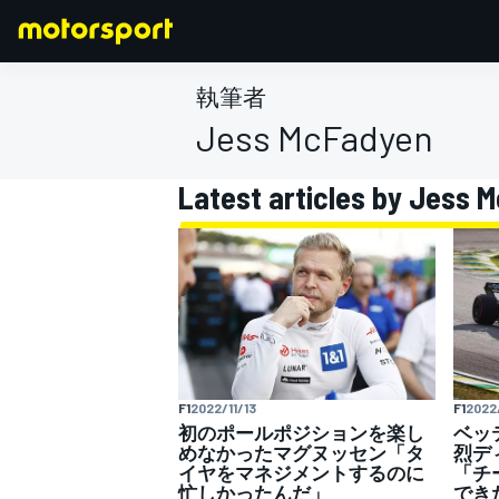
執筆者
Jess McFadyen
Latest articles by Jess 
F1
MOTOGP
F1
2022/11/13
F1
2022/
初のポールポジションを楽し
ベッ
めなかったマグヌッセン「タ
烈デ
イヤをマネジメントするのに
「チ
忙しかったんだ」
でき