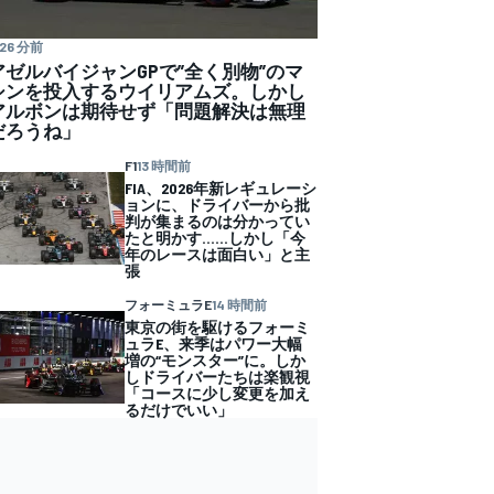
26 分前
アゼルバイジャンGPで”全く別物”のマ
シンを投入するウイリアムズ。しかし
アルボンは期待せず「問題解決は無理
だろうね」
F1
13 時間前
FIA、2026年新レギュレーシ
ョンに、ドライバーから批
判が集まるのは分かってい
たと明かす……しかし「今
年のレースは面白い」と主
張
フォーミュラE
14 時間前
東京の街を駆けるフォーミ
ュラE、来季はパワー大幅
増の“モンスター”に。しか
しドライバーたちは楽観視
「コースに少し変更を加え
るだけでいい」