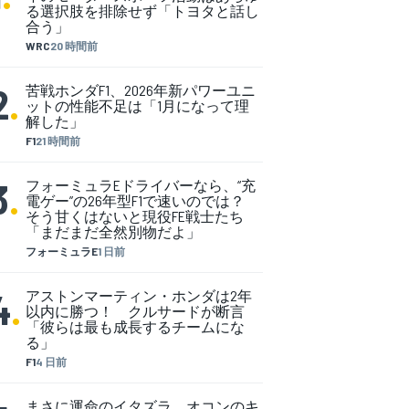
る選択肢を排除せず「トヨタと話し
合う」
WRC
20 時間前
2
.
苦戦ホンダF1、2026年新パワーユニ
ットの性能不足は「1月になって理
解した」
F1
21 時間前
3
.
フォーミュラEドライバーなら、“充
電ゲー”の26年型F1で速いのでは？
そう甘くはないと現役FE戦士たち
「まだまだ全然別物だよ」
フォーミュラE
1 日前
4
.
アストンマーティン・ホンダは2年
以内に勝つ！ クルサードが断言
「彼らは最も成長するチームにな
る」
F1
4 日前
まさに運命のイタズラ。オコンのキ