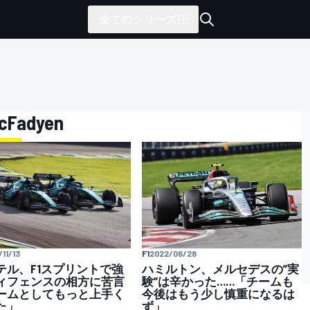
全てのシリーズ
McFadyen
11/13
F1
2022/06/28
テル、F1スプリントで強
ハミルトン、メルセデスの”実
ィフェンスの相方に苦言
験”は辛かった……「チームも
ームとしてもっと上手く
今後はもう少し慎重になるは
た」
ず」