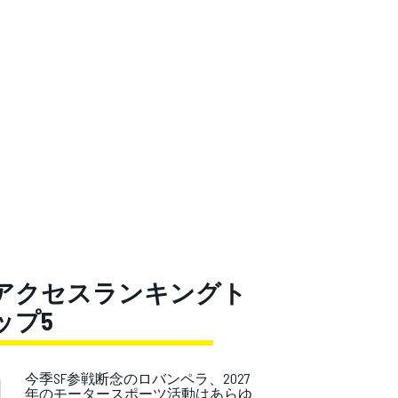
アクセスランキングト
ップ5
1
.
今季SF参戦断念のロバンペラ、2027
年のモータースポーツ活動はあらゆ