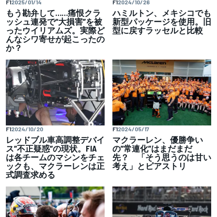
F1
2025/01/14
F1
2024/10/26
もう勘弁して……痛恨クラ
ハミルトン、メキシコでも
ッシュ連発で“大損害”を被
新型パッケージを使用。旧
ったウイリアムズ。実際ど
型に戻すラッセルと比較
んなシワ寄せが起こったの
か？
F1
2024/05/17
F1
2024/10/20
マクラーレン、優勝争い
レッドブル車高調整デバイ
の”常連化”はまだまだ
ス”不正疑惑”の現状。FIA
先？ 「そう思うのは甘い
は各チームのマシンをチェ
考え」とピアストリ
ックも、マクラーレンは正
式調査求める