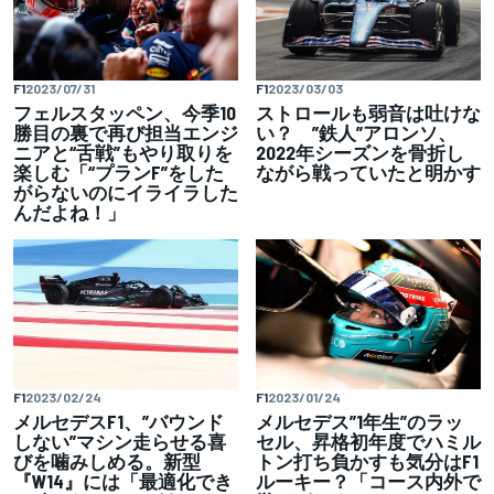
F1
2023/07/31
F1
2023/03/03
フェルスタッペン、今季10
ストロールも弱音は吐けな
勝目の裏で再び担当エンジ
い？ ”鉄人”アロンソ、
ニアと“舌戦”もやり取りを
2022年シーズンを骨折し
楽しむ「“プランF”をした
ながら戦っていたと明かす
がらないのにイライラした
んだよね！」
F1
2023/02/24
F1
2023/01/24
メルセデスF1、”バウンド
メルセデス”1年生”のラッ
しない”マシン走らせる喜
セル、昇格初年度でハミル
びを噛みしめる。新型
トン打ち負かすも気分はF1
『W14』には「最適化でき
ルーキー？「コース内外で