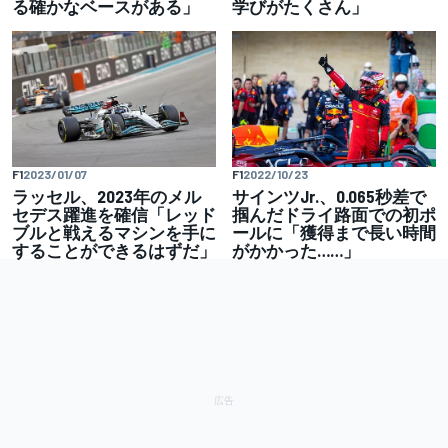
る確かなベースがある」
学びがたくさん」
F1
2023/01/07
F1
2022/10/23
ラッセル、2023年のメル
サインツJr.、0.065秒差で
セデス躍進を確信「レッド
掴んだドライ路面での初ポ
ブルと戦えるマシンを手に
ールに「獲得まで長い時間
することができるはずだ」
がかかった……」