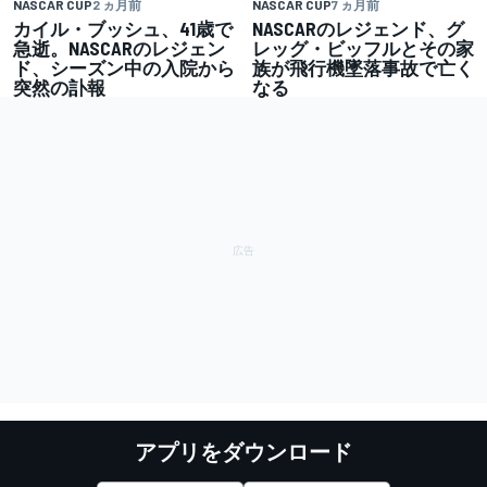
NASCAR CUP
2 ヵ月前
NASCAR CUP
7 ヵ月前
カイル・ブッシュ、41歳で
NASCARのレジェンド、グ
急逝。NASCARのレジェン
レッグ・ビッフルとその家
ド、シーズン中の入院から
族が飛行機墜落事故で亡く
突然の訃報
なる
アプリをダウンロード